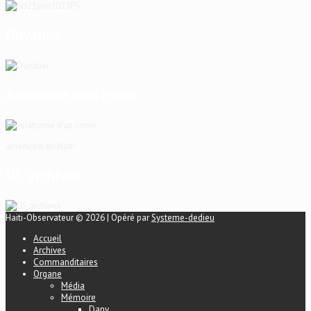
Duvalier
Anatomie d’un crime
américain en Haïti
US archives
Haiti-Observateur © 2026 | Opéré par
Systeme-dedieu
Accueil
Archives
Commanditaires
Organe
Média
Mémoire
Dany