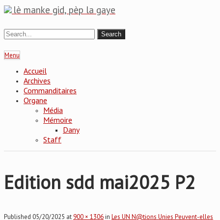
lè manke gid, pèp la gaye
Menu
Accueil
Archives
Commanditaires
Organe
Média
Mémoire
Dany
Staff
Edition sdd mai2025 P2
Published
05/20/2025
at
900 × 1306
in
Les UN N@tions Unies Peuvent-elles