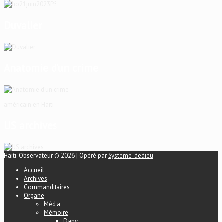
Duvalier
Anatomie d’un crime
américain en Haïti
US archives
Haiti-Observateur © 2026 | Opéré par
Systeme-dedieu
Accueil
Archives
Commanditaires
Organe
Média
Mémoire
Dany