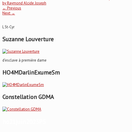
by Raymond Alcide Joseph
←
Previous
Next
→
L St-Cyr
Suzanne Louverture
d'esclave à première dame
HO4MDarlinExumeSm
Constellation GDMA
ho21juin2023P5