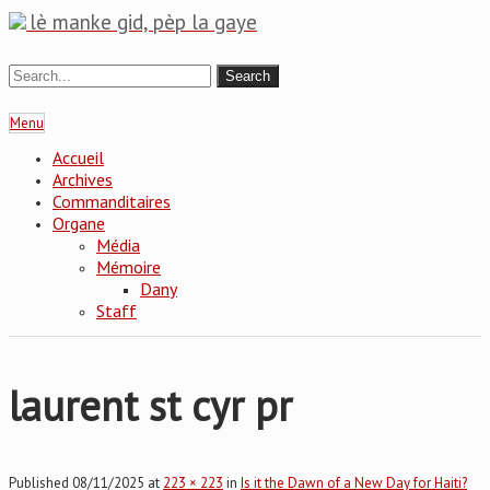
lè manke gid, pèp la gaye
Menu
Accueil
Archives
Commanditaires
Organe
Média
Mémoire
Dany
Staff
laurent st cyr pr
Published
08/11/2025
at
223 × 223
in
Is it the Dawn of a New Day for Haiti?