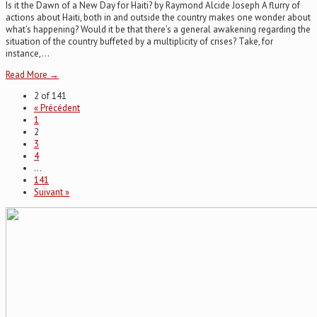
Is it the Dawn of a New Day for Haiti? by Raymond Alcide Joseph A flurry of
actions about Haiti, both in and outside the country makes one wonder about
what’s happening? Would it be that there’s a general awakening regarding the
situation of the country buffeted by a multiplicity of crises? Take, for
instance,...
Read More →
2 of 141
« Précédent
1
2
3
4
…
141
Suivant »