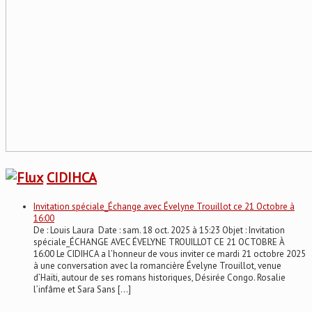
CIDIHCA
Invitation spéciale_Échange avec Évelyne Trouillot ce 21 Octobre à
16:00
De : Louis Laura Date : sam. 18 oct. 2025 à 15:23 Objet : Invitation
spéciale_ÉCHANGE AVEC ÉVELYNE TROUILLOT CE 21 OCTOBRE À
16:00 Le CIDIHCA a l’honneur de vous inviter ce mardi 21 octobre 2025
à une conversation avec la romancière Évelyne Trouillot, venue
d’Haïti, autour de ses romans historiques, Désirée Congo. Rosalie
l’infâme et Sara Sans […]