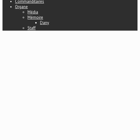
Commanditaires
Organe
Média
Mémoire
Dany
Staff