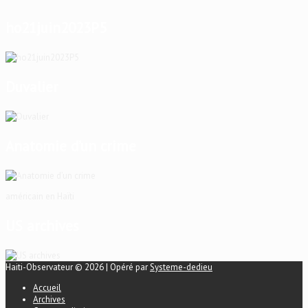
ho21juin2023P5
Duvalier
Anatomie d’un crime
américain en Haïti
US archives
Haiti-Observateur © 2026 | Opéré par
Systeme-dedieu
Accueil
Archives