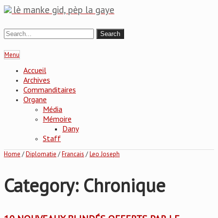
lè manke gid, pèp la gaye
Menu
Accueil
Archives
Commanditaires
Organe
Média
Mémoire
Dany
Staff
Home
/
Diplomatie
/
Francais
/
Leo Joseph
Category: Chronique