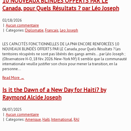
10 NOUVEAUX BLINDÉS OFFERTS PAR LE
Canada, pour Quels Résultats ? par Léo Joseph
02/18/2026
|
Aucun commentaire
| Categories:
Diplomatie
,
Francais
,
Leo Joseph
LES CAPACITÉS FONCTIONNELLES DE LA PNH ENCORE RENFORCÉES 10
NOUVEAUX BLINDÉS OFFERTS PAR LE Canada, pour Quels Résultats ? Les
territoires récupérés ne sont pas libérés des gangs armés... par Léo Joseph ;
(Observatoire H-O, 18 fév. 2026. New-York NY) Il semble que la communauté
internationale veuille justifier son choix pour mener la transition, en la
personne...
Read More →
Is it the Dawn of a New Day for Haiti? by
Raymond Alcide Joseph
08/07/2025
|
Aucun commentaire
| Categories:
Amerique
,
Haïti
,
International
,
RAJ