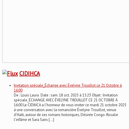
CIDIHCA
Invitation spéciale_Échange avec Évelyne Trouillot ce 21 Octobre à
16:00
De : Louis Laura Date : sam. 18 oct. 2025 à 15:23 Objet : Invitation
spéciale_ÉCHANGE AVEC ÉVELYNE TROUILLOT CE 21 OCTOBRE À
16:00 Le CIDIHCA a l’honneur de vous inviter ce mardi 21 octobre 2025
à une conversation avec la romancière Évelyne Trouillot, venue
d’Haïti, autour de ses romans historiques, Désirée Congo. Rosalie
l’infâme et Sara Sans […]