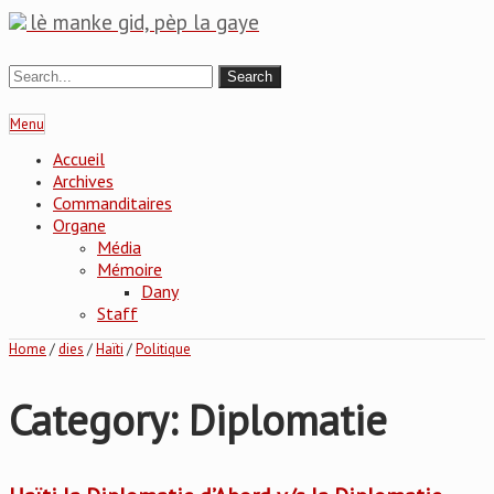
lè manke gid, pèp la gaye
Menu
Accueil
Archives
Commanditaires
Organe
Média
Mémoire
Dany
Staff
Home
/
dies
/
Haïti
/
Politique
Category: Diplomatie