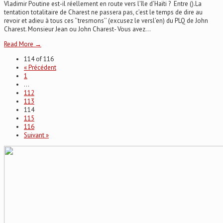
Vladimir Poutine est-il réellement en route vers l’île d’Haïti ? Entre ().La
tentation totalitaire de Charest ne passera pas, c’est le temps de dire au
revoir et adieu à tous ces ‘’tresmons’’ (excusez le versl’en) du PLQ de John
Charest. Monsieur Jean ou John Charest- Vous avez...
Read More →
114 of 116
« Précédent
1
…
112
113
114
115
116
Suivant »