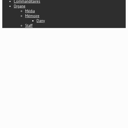
Commanditaires
Organe
Média
Mémoire
Dany
Staff