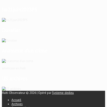
ho21juin2023P5
Duvalier
Anatomie d’un crime
américain en Haïti
US archives
Haiti-Observateur © 2026 | Opéré par
Systeme-dedieu
Accueil
Archives