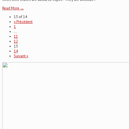
Read More →
13 of 14
« Précédent
1
…
11
12
13
14
Suivant »