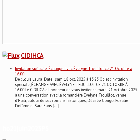
CIDIHCA
Invitation spéciale_Échange avec Évelyne Trouillot ce 21 Octobre à
16:00
De : Louis Laura Date : sam. 18 oct. 2025 à 15:23 Objet : Invitation
spéciale_ÉCHANGE AVEC ÉVELYNE TROUILLOT CE 21 OCTOBRE À
16:00 Le CIDIHCA a l’honneur de vous inviter ce mardi 21 octobre 2025
à une conversation avec la romancière Évelyne Trouillot, venue
d’Haïti, autour de ses romans historiques, Désirée Congo. Rosalie
l’infâme et Sara Sans […]
ho21juin2023P5