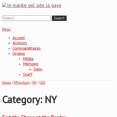
lè manke gid, pèp la gaye
Menu
Accueil
Archives
Commanditaires
Organe
Média
Mémoire
Dany
Staff
Home
/
DFlinchum
/
NY
/
USA
Category: NY