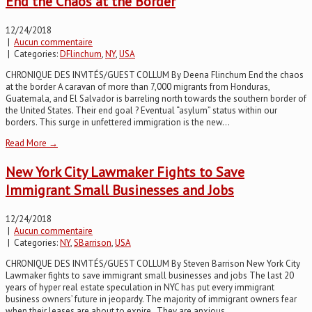
End the Chaos at the Border
12/24/2018
|
Aucun commentaire
| Categories:
DFlinchum
,
NY
,
USA
CHRONIQUE DES INVITÉS/GUEST COLLUM By Deena Flinchum End the chaos
at the border A caravan of more than 7,000 migrants from Honduras,
Guatemala, and El Salvador is barreling north towards the southern border of
the United States. Their end goal ? Eventual “asylum” status within our
borders. This surge in unfettered immigration is the new...
Read More →
New York City Lawmaker Fights to Save
Immigrant Small Businesses and Jobs
12/24/2018
|
Aucun commentaire
| Categories:
NY
,
SBarrison
,
USA
CHRONIQUE DES INVITÉS/GUEST COLLUM By Steven Barrison New York City
Lawmaker fights to save immigrant small businesses and jobs The last 20
years of hyper real estate speculation in NYC has put every immigrant
business owners’ future in jeopardy. The majority of immigrant owners fear
when their leases are about to expire. They are anxious...