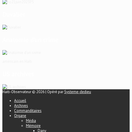
Duvalier
Anatomie d’un crime
américain en Haïti
US archives
Haiti-Observateur © 2026 | Opéré par
Systeme-dedieu
Accueil
Archives
Commanditaires
Organe
Média
Mémoire
Dany