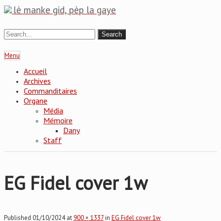
lè manke gid, pèp la gaye
Menu
Accueil
Archives
Commanditaires
Organe
Média
Mémoire
Dany
Staff
EG Fidel cover 1w
Published
01/10/2024
at
900 × 1337
in
EG Fidel cover 1w