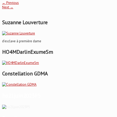
←
Previous
Next
→
Suzanne Louverture
d'esclave à première dame
HO4MDarlinExumeSm
Constellation GDMA
ho21juin2023P5