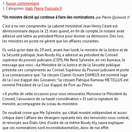
|
Aucun commentaire
| Categories:
Haïti
,
Pierre Quiroule II
*Un ministre décrié qui continue à faire des nominations.
par Pierre Quiroule II
C’est à ne rien comprendre. Le cabinet ministériel Jean Henry Céant est
démissionnaire depuis le 21 mars quand, en fin de compte, le notaire avait
adressé une lettre au président Moïse pour donner sa démission. Dès lors,
les ministres en poste ne gèrent que les affaires courantes.
Or, voilà qu’en date du 29 avril, avant-hier lundi, le ministre de la Justice et de
la Sécurité publique, Jean Roudy Aly, a adressé au président du Conseil
supérieur du pouvoir judiciaire (CSPJ), Me René Sylvestre, en ses bureaux, le
message que voici : «Le Ministère de la Justice et de la Sécurité publique
présente ses compliments au Conseil Supérieur du Pouvoir judiciaire et porte
à sa connaissance que: *Le citoyen Clamé-Ocnam DAMEUS est nommé Juge
de la Cour d’appel des Gonaïves; *Le citoyen Patrique Rameau METELLUS est
nommé Président de la Cour d’appel de Port-au-Prince.
« Il profite de cette occasion pour vous renouveler, Monsieur le Président du
Conseil, l’assurance de sa haute considération ». Et suit la signature du
ministre, accompagnée du sceau du ministère.
On voudrait croire que Me Sylvestre, qui s’était montré indépendant et assez
critique dans l’affaire des étrangers opérants tels des terroristes sous contrat,
et renvoyés aux États-Unis d’ordre de ce même Roudy Aly, saura expliquer
que ces nominations sont inconstitutionnelles, donc de nul effet.