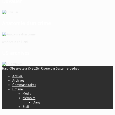
Duvalier
Anatomie d’un crime
américain en Haïti
US archives
Haiti-Observateur © 2026 | Opéré par
Systeme-dedieu
Accueil
Archives
Commanditaires
Organe
Média
Mémoire
Dany
Staff