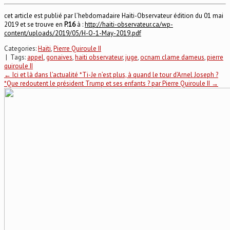
cet article est publié par l’hebdomadaire Haïti-Observateur édition du 01 mai
2019 et se trouve en
P.16
à :
http://haiti-observateur.ca/wp-
content/uploads/2019/05/H-O-1-May-2019.pdf
Categories:
Haïti
,
Pierre Quiroule II
| Tags:
appel
,
gonaives
,
haiti observateur
,
juge
,
ocnam clame dameus
,
pierre
quiroule II
Post
←
Ici et là dans l’actualité *Ti-Je n’est plus, à quand le tour d’Arnel Joseph ?
*Que redoutent le président Trump et ses enfants ? par Pierre Quiroule II
→
navigation