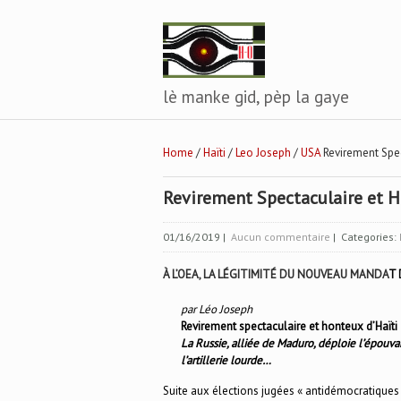
lè manke gid, pèp la gaye
Home
/
Haïti
/
Leo Joseph
/
USA
Revirement Spec
Revirement Spectaculaire et H
01/16/2019
|
Aucun commentaire
| Categories:
À L’OEA, LA LÉGITIMITÉ DU NOUVEAU MANDA
T 
par Léo Joseph
Revirement spectaculaire et honteux d’Haïti
La Russie, alliée de Maduro, déploie l’épouva
l’artillerie lourde…
Suite aux élections jugées « antidémocratiques 