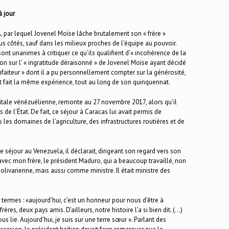
à jour
A, par lequel Jovenel Moïse lâche brutalement son « frère »
s côtés, sauf dans les milieux proches de l’équipe au pouvoir.
nt unanimes à critiquer ce qu’ils qualifient d’« incohérence de la
tion sur l’ « ingratitude déraisonné » de Jovenel Moïse ayant décidé
nfaiteur » dont il a pu personnellement compter sur la générosité,
t fait la même expérience, tout au long de son quinquennat.
capitale vénézuélienne, remonte au 27 novembre 2017, alors qu’il
 de l’État. De fait, ce séjour à Caracas lui avait permis de
les domaines de l’agriculture, des infrastructures routières et de
séjour au Venezuela, il déclarait, dirigeant son regard vers son
avec mon frère, le président Maduro, qui a beaucoup travaillé, non
ivarienne, mais aussi comme ministre. Il était ministre des
 termes : «aujourd’hui, c’est un honneur pour nous d’être à
, deux pays amis. D’ailleurs, notre histoire l’a si bien dit. (…)
s lie. Aujourd’hui, je suis sur une terre sœur ». Parlant des