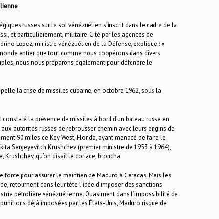
lienne
giques russes sur le sol vénézuélien s’inscrit dans le cadre de la
, et particulièrement, militaire. Cité par les agences de
drino Lopez, ministre vénézuélien de la Défense, explique : «
 monde entier que tout comme nous coopérons dans divers
ples, nous nous préparons également pour défendre le
elle la crise de missiles cubaine, en octobre 1962, sous la
nt constaté la présence de missiles à bord d’un bateau russe en
aux autorités russes de rebrousser chemin avec leurs engins de
ulement 90 miles de Key West, Florida, ayant menacé de faire le
ikita Sergeyevitch Krushchev (premier ministre de 1953 à 1964),
e, Krushchev, qu’on disait le coriace, broncha.
de force pour assurer le maintien de Maduro à Caracas. Mais les
urde, retournent dans leur tête l’idée d’imposer des sanctions
strie pétrolière vénézuélienne. Quasiment dans l’impossibilité de
s punitions déjà imposées par les États-Unis, Maduro risque de