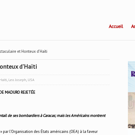
Accueil
A
taculaire et Honteux d’Haïti
onteux d’Haïti
Haïti
,
Leo Joseph
,
USA
DE MADURO REJETÉE
ntail de ses bombardiers à Caracas; mais les Américains montrent
» par l’Organisation des États américains (OEA) à la faveur