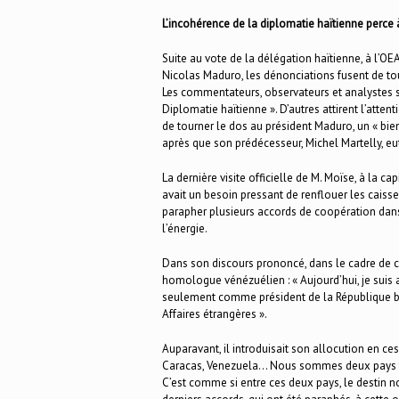
L’incohérence de la diplomatie haïtienne perce 
Suite au vote de la délégation haïtienne, à l’OE
Nicolas Maduro, les dénonciations fusent de tou
Les commentateurs, observateurs et analystes so
Diplomatie haïtienne ». D’autres attirent l’atten
de tourner le dos au président Maduro, un « bie
après que son prédécesseur, Michel Martelly, eu
La dernière visite officielle de M. Moïse, à la 
avait un besoin pressant de renflouer les caisses
parapher plusieurs accords de coopération dans 
l’énergie.
Dans son discours prononcé, dans le cadre de ce 
homologue vénézuélien : « Aujourd’hui, je suis 
seulement comme président de la République bol
Affaires étrangères ».
Auparavant, il introduisait son allocution en ces
Caracas, Venezuela… Nous sommes deux pays frères
C’est comme si entre ces deux pays, le destin nou