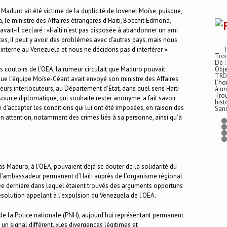
 Maduro ait été victime de la duplicité de Jovenel Moïse, puisque,
, le ministre des Affaires étrangères d’Haïti, Bocchit Edmond,
avait-il déclaré : «Haïti n’est pas disposée à abandonner un ami
s, il peut y avoir des problèmes avec d’autres pays, mais nous
 interne au Venezuela et nous ne décidons pas d’interférer ».
Trou
De :
Obje
s couloirs de l’OEA, la rumeur circulait que Maduro pouvait
TRO
 que l’équipe Moïse-Céant avait envoyé son ministre des Affaires
l’ho
leurs interlocuteurs, au Département d’État, dans quel sens Haïti
à un
Trou
 source diplomatique, qui souhaite rester anonyme, a fait savoir
hist
e d’accepter les conditions qui lui ont été imposées, en raison des
San
on attention, notamment des crimes liés à sa personne, ainsi qu’à
s Maduro, à l’OEA, pouvaient déjà se douter de la solidarité du
 l’ambassadeur permanent d’Haïti auprès de l’organisme régional
nnée dernière dans lequel étaient trouvés des arguments opportuns
 résolution appelant à l’expulsion du Venezuela de l’OEA.
l de la Police nationale (PNH), aujourd’hui représentant permanent
un signal différent. «Les divergences légitimes et