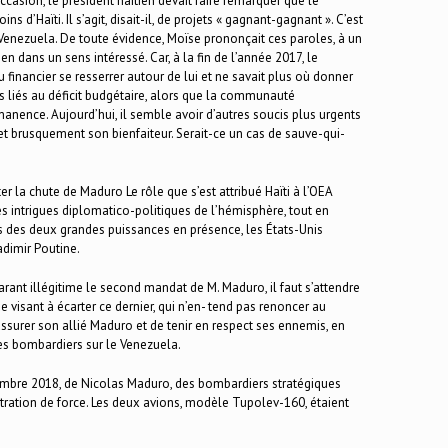
ccasion, le président haïtien devait faire remarquer que le
d’Haïti. Il s’agit, disait-il, de projets « gagnant-gagnant ». C’est
u Venezuela. De toute évidence, Moïse prononçait ces paroles, à un
 dans un sens intéressé. Car, à la fin de l’année 2017, le
u financier se resserrer autour de lui et ne savait plus où donner
mes liés au déficit budgétaire, alors que la communauté
manence. Aujourd’hui, il semble avoir d’autres soucis plus urgents
t brusquement son bienfaiteur. Serait-ce un cas de sauve-qui-
ter la chute de Maduro Le rôle que s’est attribué Haïti à l’OEA
s intrigues diplomatico-politiques de l’hémisphère, tout en
tés des deux grandes puissances en présence, les États-Unis
dimir Poutine.
arant illégitime le second mandat de M. Maduro, il faut s’attendre
 visant à écarter ce dernier, qui n’en- tend pas renoncer au
rassurer son allié Maduro et de tenir en respect ses ennemis, en
ses bombardiers sur le Venezuela.
ovembre 2018, de Nicolas Maduro, des bombardiers stratégiques
tration de force. Les deux avions, modèle Tupolev-160, étaient