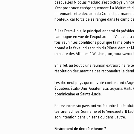
desquelles Nicolas Maduro s’est octroyé un no
s’est prononcé catégoriquement. La légitimité 
entérinant cette décision du Conseil permanent, t
honteux, car forcé de se ranger dans le camp d
Si les États-Unis, le principal ennemi du préside
campagne en vue de l’expulsion du Venezuela de
fois, réunir les conditions pour que la majorité
donné à la faveur du scrutin du 20mai dernier. Mi
ministre des Affaires à Washington, pour savoir
En effet, au bout d’une réunion extraordinaire t
résolution déclarant ne pas reconnaître le der
Les dix-neuf pays qui ont voté contre sont : Arg
Équateur, États-Unis, Guatemala, Guyana, Haïti
dominicaine et Sainte-Lucie.
En revanche, six pays ont voté contre la résoluti
les Grenadines, Suriname et le Venezuela. Il fau
son intention dans un sens ou dans l’autre.
Revirement de dernière heure ?