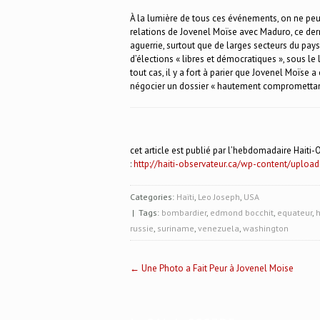
À la lumière de tous ces événements, on ne peut 
relations de Jovenel Moïse avec Maduro, ce der
aguerrie, surtout que de larges secteurs du pay
d’élections « libres et démocratiques », sous l
tout cas, il y a fort à parier que Jovenel Moïse 
négocier un dossier « hautement compromettan
cet article est publié par l’hebdomadaire Haiti-O
:
http://haiti-observateur.ca/wp-content/uplo
Categories:
Haïti
,
Leo Joseph
,
USA
| Tags:
bombardier
,
edmond bocchit
,
equateur
,
russie
,
suriname
,
venezuela
,
washington
Post
←
Une Photo a Fait Peur à Jovenel Moise
navigation