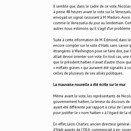
Il semble que, dans le cadre de ce vote, Nicolas
à peine 48 heures avant le vote sur le Venezuela
envoyait un signal rassurant à M. Maduro. Aussi 
comme le Venezuela du jour au lendemain. Certe
autres nous estimons qu’il s’agit d’un problème
Suite à cette information de M. Edmond, dans le
encore compter sur le vote d’Haïti, sans savoir
étrangères à Washington pour se faire dire, par 
allait devoir orienter son vote. En tout cas, une
que le président haïtien n’avait d’autre choix qu
« méfaits graves » qui auraient été signalés à s
celles de plusieurs de ses alliés politiques.
La mauvaise nouvelle a été écrite sur le mur
Même avant le vote, les représentants de Nicola
gouvernement haïtien, la teneur du discours de
ayant été différente par rapport à celui de l’a
pour justifier le « nom haïtien » à l’égard de la
En effet, Léon Charles, ancien directeur généra
d’Haïti auprès de l’OEA, commençait à en- voyer 