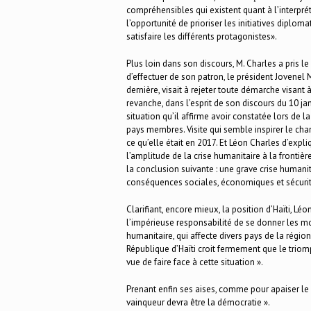
compréhensibles qui existent quant à l’interpré
l’opportunité de prioriser les initiatives diplo
satisfaire les différents protagonistes».
Plus loin dans son discours, M. Charles a pris le 
d’effectuer de son patron, le président Jovenel 
dernière, visait à rejeter toute démarche visant à
revanche, dans l’esprit de son discours du 10 ja
situation qu’il affirme avoir constatée lors de 
pays membres. Visite qui semble inspirer le ch
ce qu’elle était en 2017. Et Léon Charles d’expliq
l’amplitude de la crise humanitaire à la frontièr
la conclusion suivante : une grave crise humani
conséquences sociales, économiques et sécurita
Clarifiant, encore mieux, la position d’Haïti, Lé
l’impérieuse responsabilité de se donner les mo
humanitaire, qui affecte divers pays de la région
République d’Haïti croit fermement que le trio
vue de faire face à cette situation ».
Prenant enfin ses aises, comme pour apaiser le
vainqueur devra être la démocratie ».