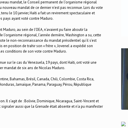
uveau mandat, le Conseil permanent de l’organisme régional
du nouveau mandat de ce dernier n’est pas reconnue. Lors du vote
enu le 10 janvier, Haïti a fait un revirement spectaculaire et
es pays ayant voté contre Maduro.
nt Maduro, au sein de l’OEA, n’avaient pu faire aboutir la
 l’organisme régional, l’année dernière, Washington a su, cette
 vote le non-reconnaissance du mandat présidentiel qu’il s’est
s en position de trahir son « frère », Jovenel a expédié son
 les conditions de son vote contre Maduro.
enue sur le cas du Venezuela, 19 pays, dont Haïti, ont voté une
nier mandat de six ans de Nicolas Maduro.
entine, Bahamas, Brésil, Canada, Chili, Colombie, Costa Rica,
, Honduras, Jamaïque, Panama, Paraguay, Pérou, République
on. Il s’agit de : Bolivie, Dominique, Nicaragua, Saint-Vincent et
t signaler aussi que la Grenade était absente et n’a pu manifester