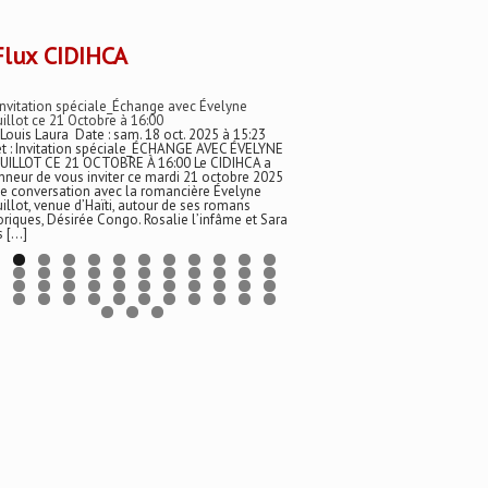
CIDIHCA
Invitation spéciale_Échange avec Évelyne
illot ce 21 Octobre à 16:00
 Louis Laura Date : sam. 18 oct. 2025 à 15:23
t : Invitation spéciale_ÉCHANGE AVEC ÉVELYNE
UILLOT CE 21 OCTOBRE À 16:00 Le CIDIHCA a
nneur de vous inviter ce mardi 21 octobre 2025
e conversation avec la romancière Évelyne
illot, venue d’Haïti, autour de ses romans
oriques, Désirée Congo. Rosalie l’infâme et Sara
s […]