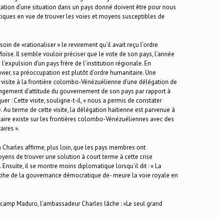
tation d’une situation dans un pays donné doivent être pour nous
matiques en vue de trouver les voies et moyens susceptibles de
soin de «rationaliser » le revirement qu’il avait reçu l’ordre
Moïse. Il semble vouloir préciser que le vote de son pays, l’année
 l’expulsion d’un pays frère de l’institution régionale. En
nvier, sa préoccupation est plutôt d’ordre humanitaire. Une
la visite à la frontière colombo-Vénézuélienne d’une délégation de
angement d’attitude du gouvernement de son pays par rapport à
uer : Cette visite, souligne-t-il, « nous a permis de constater
e. Au terme de cette visite, la délégation haïtienne est parvenue à
taire existe sur les frontières colombo-Vénézuéliennes avec des
ires ».
on Charles affirme, plus loin, que les pays membres ont
yens de trouver une solution à court terme à cette crise
. Ensuite, il se montre moins diplomatique lorsqu’il dit : « La
mphe de la gouvernance démocratique de- meure la voie royale en
 camp Maduro, l’ambassadeur Charles lâche : «Le seul grand