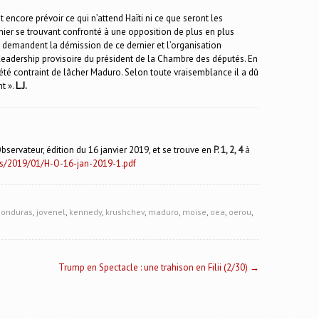
encore prévoir ce qui n’attend Haïti ni ce que seront les
nier se trouvant confronté à une opposition de plus en plus
s demandent la démission de ce dernier et l’organisation
e leadership provisoire du président de la Chambre des députés. En
a été contraint de lâcher Maduro. Selon toute vraisemblance il a dû
t ».
L.J.
bservateur, édition du 16 janvier 2019, et se trouve en
P. 1, 2, 4
à
ads/2019/01/H-O-16-jan-2019-1.pdf
honduras
,
jovenel
,
kennedy
,
krushchev
,
maduro
,
moise
,
oea
,
oerou
,
Trump en Spectacle : une trahison en Filii (2/30)
→