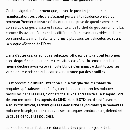
On doit signaler également que, durant le premier jour de leur
manifestation, les policiers s’étaient portés à la résidence privée du
nouveau Premier
ministre où ils ont eu une prise de gueule avec leurs
confrères chargés d’assurer la sécurité chez le chef du gouvernement. Là,
comme ils avaient fait dans les diffé
rents établissements vidés de leurs
personnels, les manifestants ont mis à plat tous les véhicules exhibant
la plaque «Service de l’État».
Dans d’autre cas, ce sont des véhicules officiels de luxe dont les pneus
sont dégonflés ou bien ont eu les vitres cassées. Un témoin oculaire a
même déclaré avoir vu le véhicule blindé d’un ministre dont toutes les
vitres ont été brisées et la carrosserie trouée par des douilles.
Il est opportun d’attirer l’attention sur le fait que des membres de
brigades spécialisées expédiés, dans le but de contrer les policiers
mobilisés dans les rues, n’ont affiché au- ne agressivité à leur égard. Lors
de leur rencontre, les agents du
CIMO
et du
BOYD
ont discuté avec sur
eux un ton amical, sachant que les démarches syndicales que mènent la
policière Joseph, de concert avec ses collègues syndicalistes, défendent
la cause de tous les policiers.
Lors de leurs manifestations, durant les deux premiers jours de la