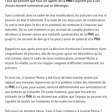
Ceux qui pensent que tous les agents de la
PNH
n’aspirent pas à ces
choses doivent commencer par se détromper.
Sans conteste, dans le cadre de leur mobilisation, les policiers ont mis le
pouvoir en état d’infériorité. À la suite de ces deux jours de mobilisation,
ils ont le vent dans le dos et le potentiel de continuer à s’imposer aux
autorités. On ne sait vraiment ce qui, au bout du compte, portera les
décideurs à donner raison aux militants syndicalistes de la
PNH
, qui,
jusqu’ici, ne cessent de dire qu’il ne peut y avoir de syndicat à la
PNH
.
Rappelons que, après avoir pris la décision d’ordonner l’arrestation d’une
cinquantaine de policiers, afin de les punir «pour les désordres» qu’ils
ont commis, dans le cadre de leurs mobilisations, Jovenel Moïse a
reculé. En réalité, lui et son équipe craignent d’affronter, maintenant, les
policiers.
En tout cas, si Jovenel Moïse a été forcé de faire marche arrière par
rapport aux mesures répressives qu’il a arrêtées contre des éléments de
la
PNH
, il n’a pas, pour autant, renoncé définitivement aux arrestations et
aux tortures qu’il planifie. De toute évidence, quoi que fassent les
militants de la
PNH
, ils ne doivent pas oublier que l’équipe au pouvoir est
capable de toutes les fourberies et de toutes les traitrises.
Décisions de dernière heure : Faut-il faire confiance à Jovenel Moïse ?