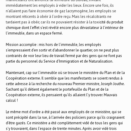
immédiatement les employés à vider les lieux. Encore une fois, ils
n’allaient pas faire économie de gaz lacrymogène, les employés se
montrant réticents à obéir à l’ordre reçu. Mais les récalcitrants ne
tardaient pas à obéir, car ils ne pouvaient résister à la toxi
cité du produit
chimique dont l’effet s’est révélé encore plus dévastateur à l’intérieur de
l’immeuble, dans un espace fermé.
Mission accomplie : mis hors de l’immeuble, les employés
s’empressaient d’en sortir et d’abandonner le quartier, on ne peut plus
contrariés de voir leur lieu de travail fermé par des gens qui ne font pas
partie du personnel du Service d’Immigration et de Naturalisation.
Maintenant, cap sur l’immeuble où se trouve le ministère du Plan et de la
Coopération externe. Il semble que les manifestants se soient rendus à
cette adresse à la recherche du nouveau Premier ministre, Joseph Jouthe.
Sachant qu’il détient également le portefeuille du Plan et de la
Coopération externe, ils pensaient qu’ils allaient l’y trouver. Mauvais
calcul !
Le même mot d’ordre a été passé aux employés de ce ministère, qui se
sont précipité dans la rue, à l’arrivée des policiers parce qu’ils craignaient
d’être gazés. Ce ministère a été complètement vidé de tous les gens qui
s’y trouvaient, dans l’espace de trente minutes. Après avoir vidé trois