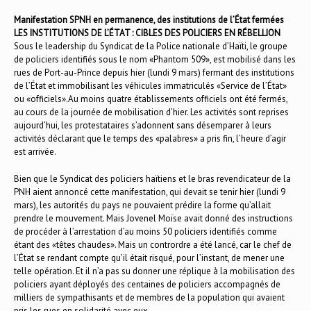
Manifestation SPNH en permanence, des institutions de l’État fermées
LES INSTITUTIONS DE L’ÉTAT : CIBLES DES POLICIERS EN RÉBELLION
Sous le leadership du Syndicat de la Police nationale d’Haïti, le groupe
de policiers identifiés sous le nom «Phantom 509», est mobilisé dans les
rues de Port-au-Prince depuis hier (lundi 9 mars) fermant des institutions
de l’État et immobilisant les véhicules immatriculés «Service de l’État»
ou «officiels».Au moins quatre établissements officiels ont été fermés,
au cours de la journée de mobilisation d’hier. Les activités sont reprises
aujourd’hui, les protestataires s’adonnent sans désemparer à leurs
activités déclarant que le temps des «palabres» a pris fin, l’heure d’agir
est arrivée.
Bien que le Syndicat des policiers haïtiens et le bras revendicateur de la
PNH aient annoncé cette manifestation, qui devait se tenir hier (lundi 9
mars), les autorités du pays ne pouvaient prédire la forme qu’allait
prendre le mouvement. Mais Jovenel Moïse avait donné des instructions
de procéder à l’arrestation d’au moins 50 policiers identifiés comme
étant des «têtes chaudes». Mais un contrordre a été lancé, car le chef de
l’État se rendant compte qu’il était risqué, pour l’instant, de mener une
telle opération. Et il n’a pas su donner une réplique à la mobilisation des
policiers ayant déployés des centaines de policiers accompagnés de
milliers de sympathisants et de membres de la population qui avaient
pris les rues en solidarité avec eux.