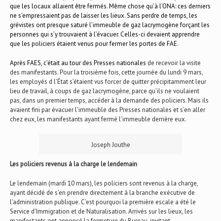
que les locaux allaient être fermés. Même chose qu’à l’ONA: ces derniers
ne s’empressaient pas de laisser les lieux. Sans perdre de temps, les
grévistes ont presque saturé l’immeuble de gaz lacrymogène forçant les
personnes qui s’y trouvaient à l’évacuer. Celles-ci devaient apprendre
que les policiers étaient venus pour fermer les portes de FAE.
Après FAES, c’était au tour des Presses nationales
de recevoir la visite
des manifestants. Pour la troisième fois, cette journée du lundi 9 mars,
les employés d l’État s’étaient vus forcer de quitter précipitamment leur
lieu de travail, à coups de gaz lacrymogène, parce qu’ils ne voulaient
pas, dans un premier temps, accéder à la demande des policiers. Mais ils
avaient fini par évacuer l’immeuble des Presses nationales et s’en aller
chez eux, les manifestants ayant fermé l’immeuble derrière eux.
Joseph Jouthe
Les policiers revenus à la charge le lendemain
Le lendemain (mardi 10 mars), les policiers sont revenus à la charge,
ayant décidé de s’en prendre directement à la branche exécutive de
l’administration publique. C’est pourquoi la première escale a été le
Service d’Immigration et de Naturalisation. Arrivés sur les lieux, les
manifestants ont annoncé la fermeture du Bureau, invitant