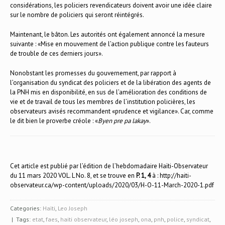
considérations, les policiers revendicateurs doivent avoir une idée claire
sur le nombre de policiers qui seront réintégrés.
Maintenant, le bâton. Les autorités ont également annoncé la mesure
suivante : «Mise en mouvement de l’action publique contre les fauteurs
de trouble de ces derniers jours».
Nonobstant les promesses du gouvernement, par rapport à
l’organisation du syndicat des policiers et de la libération des agents de
la PNH mis en disponibilité, en sus de l’amélioration des conditions de
vie et de travail de tous les membres de l’institution policières, les
observateurs avisés recommandent «prudence et vigilance». Car, comme
le dit bien le proverbe créole : «
Byen pre pa lakay
».
Cet article est publié par l’édition de l’hebdomadaire Haïti-Observateur
du 11 mars 2020 VOL. L No. 8, et se trouve en
P. 1, 4
à :
http://haiti-
observateur.ca/wp-content/uploads/2020/03/H-O-11-March-2020-1.pdf
Categories:
Haïti
,
Leo Joseph
| Tags:
etat
,
faes
,
haiti observateur
,
léo joseph
,
ona
,
pnh
,
police
,
syndicat
,