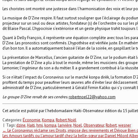
Les choristes ont montré une justesse dans l’harmonisation des voix et leur p
La musique de D’Zine respire. Il faut surtout souligner que l’éclairage du podium
projecteur sur un seul ou deux artistes, fondateur (s) de l’orchestre ou sur les
dit Blaise Pascal. L’hypocrisie s’extériorise et un geste physique trahit toujours
Quant à Delly François, il représente une équation complète avec tous les param
D’Zine. Les pronostics sont confirmés. L’hypothèse est vérifiée juste. En mathéma
d’un bon ton. Il a automatiquement baissé l’élan de la soirée, en gaspillant le te
La présentation de Marcellus, l’ancien guitariste de D’Zine, sur le podium était 
La prestation de D’Zine a plu à tout le monde, même les musiciens des groupes 
Lemonier, l’ingénieur du son a du métier. Il a grandement contribué à la réuss
Si ce n’était l’impact du Coronavirus sur le marché konpa dirèk, la formation D’
profitent du temps pour peaufiner leurs œuvres afin d’éviter leur déclassement 
administratif de D’Zine, particulièrement à Gérald Firmin Kaliko qui s’y connaî
Le groupe D’Zine renaît de ses cendres
.
robertnoel22@yahoo.com
Cet article est publié par l’hebdomadaire Haïti-Observateur édition du 15 juille
Categories:
Économie
,
Kompa
,
Robert Noël
| Tags:
dzine
,
Haiti
,
hmi
,
kompa
,
larivière
,
Noel
,
Observateur
,
Robert
,
wesner
Post
←
Le Coronavirus réclame ses Droits, impose des revirements et Déjoue Bien de
Les Amours tardifs ou l’amour tardif chez la belle-sœur par Daniel Milord Alber