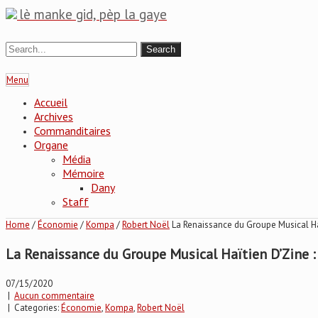
lè manke gid, pèp la gaye
Menu
Accueil
Archives
Commanditaires
Organe
Média
Mémoire
Dany
Staff
Home
/
Économie
/
Kompa
/
Robert Noël
La Renaissance du Groupe Musical Haï
La Renaissance du Groupe Musical Haïtien D’Zine :
07/15/2020
|
Aucun commentaire
| Categories:
Économie
,
Kompa
,
Robert Noël