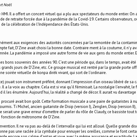
rt Noël
MI. Il a offert un concert virtuel qui a plu aux spectateurs du monde entier. On 
iode de retraite forcée due à la pandémie de la Covid-19. Certains observateurs, o
ate de la célébration de l’Indépendance des États-Unis.
mément aux exigences des autorités concernées par la remontée de la contamination
te fait, D’Zine avait choisi la bonne date. Contraire ment à la coutume, il n’y 
nnée. La pandémie a imposé une autre forme de vie aux gens du monde entier. Et, qu
s bons souvenirs des années 90. C’est une période qui, dans le temps, avait été 
 grands jours de D’Zine, etc. Ce groupe musical est rentré par la grande porte of
oirée virtuelle de konpa dirèk vivant, qui sort de l’ordinaire.
te) jouait son instrument préféré, donnant l’impression d’un oiseau libéré de sa cag
 a la voix au chapitre. Cela est si vrai qu’il féminisait. La nostalgie l’envahit, le f
 les énumère. Aujourd’hui, la réalité a changé de décor. Il aurait vu davantage que
a procuré avait bon goût. Cette formation musicale a une paire de guitaristes à nu
mis. Ti Michel, ancien guitariste de Disip (version I), Zenglen, Disip (version II
e serait une grave erreur d’omettre de parler du rôle de Claudy, ce bassiste tout t
 la fonction de métronome de D’Zine.
invention. Il ne va pas au-delà de l’intervalle qui lui est alloué. Quelle grande di
e donne pas une raclée à la cymbale pour ennuyer les oreilles, comme le font certa
garde encore son calme d’antan et joue avec la même assurance et exactitude. La 