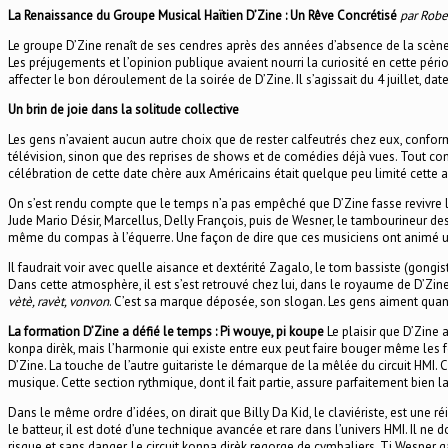
La Renaissance du Groupe Musical Haïtien D’Zine : Un Rêve Concrétisé
par Robe
Le groupe D’Zine renaît de ses cendres après des années d’absence de la scène H
Les préjugements et l’opinion publique avaient nourri la curiosité en cette pér
affecter le bon déroulement de la soirée de D’Zine. Il s’agissait du 4 juillet, d
Un brin de joie dans la solitude collective
Les gens n’avaient aucun autre choix que de rester calfeutrés chez eux, confor
télévision, sinon que des reprises de shows et de comédies déjà vues. Tout comp
célébration de cette date chère aux Américains était quelque peu limité cette a
On s’est rendu compte que le temps n’a pas empêché que D’Zine fasse revivre le
Jude Mario Désir, Marcellus, Delly François, puis de Wesner, le tambourineur des
même du compas à l’équerre. Une façon de dire que ces musiciens ont animé une s
Il faudrait voir avec quelle aisance et dextérité Zagalo, le tom bassiste (gongis
Dans cette atmosphère, il est s’est retrouvé chez lui, dans le royaume de D’Zine. Il
vètè, ravèt, vonvon
. C’est sa marque déposée, son slogan. Les gens aiment quand il
La formation D’Zine a défié le temps : Pi wouye, pi koupe
Le plaisir que D’Zine 
konpa dirèk, mais l’harmonie qui existe entre eux peut faire bouger même les four
D’Zine. La touche de l’autre guitariste le démarque de la mêlée du circuit HMI. C
musique. Cette section rythmique, dont il fait partie, assure parfaitement bien
Dans le même ordre d’idées, on dirait que Billy Da Kid, le claviériste, est une ré
le batteur, il est doté d’une technique avancée et rare dans l’univers HMI. Il n
risque et sans danger. Le circuit konpa dirèk regorge de cymbaliers. Ti Wesner 