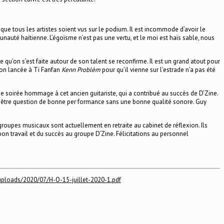
t que tous les artistes soient vus sur le podium. Il est incommode d’avoir le
unauté haïtienne. L’égoïsme n’est pas une vertu, et le moi est haïs sable, nous
qu’on s’est faite autour de son talent se reconfirme. Il est un grand atout pour
tion lancée à Ti Fanfan
Kenn Problèm
pour qu’il vienne sur l’estrade n’a pas été
 une soirée hommage à cet ancien guitariste, qui a contribué au succès de D’Zine.
ait être question de bonne per formance sans une bonne qualité sonore. Guy
 groupes musicaux sont actuellement en retraite au cabinet de réflexion. Ils
on travail et du succès au groupe D’Zine. Félicitations au personnel
/uploads/2020/07/H-O-15-juillet-2020-1.pdf