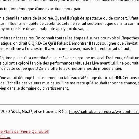
onctuation témoigne d’une exactitude hors-pair.
 a défini la nature de la soirée. Quand il s’agit de spectacle ou de concert, il fau
 plus in fluents, en quête de célébrité. Cela ne se fait seulement que dans la comm
 l’hypocrite. Elle devient palpable aux yeux du sage.
ètres nécessaires. On connaît toutes les étapes à suivre pour voir si l’hypothèse 
tique, on dirait C.Q.F.D-Ce Qu’il Fallait Démontrer. Il faut souligner que l’invita
mps alloué à l’orchestre. Il a voulu improviser, mais le talent lui fait défaut.
légitime puisqu’il a contribué au succès de ce groupe musical. D’ailleurs, c’était
qui ont exploré la voie des performances virtuelles Live avant lui. Il ne pourr
ite de cette soirée que D’Zine a offerte aux mélomanes du monde entier.
Zine aurait dérangé le classement au tableau d’affichage du circuit HMI. Certains
de l’échelle des valeurs musicales. Il ne me reste qu’à souhaiter bonne chance, b
t bien dans le domaine du divertissement.
t 2020,
Vol. L, No.27
, et se trouve à
P. 3
à :
http://haiti-observateur.ca/wp-content
 Plans par Pierre QuirouleII
tini
→