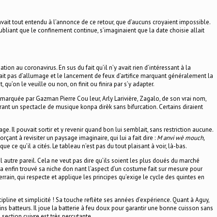
avait tout entendu à l’annonce de ce retour, que d’aucuns croyaient impossible.
ubliant que le confinement continue, s’imaginaient que la date choisie allait
 au coronavirus. En sus du fait qu’il n’y avait rien d’intéressant à la
avait pas d’allumage et le lancement de feux d’artifice marquant généralement la
’on le veuille ou non, on finit ou finira par s’y adapter.
marquée par Gazman Pierre Cou leur, Arly Larivière, Zagalo, de son vrai nom,
frant un spectacle de musique konpa dirèk sans bifurcation. Certains diraient
e. Il pouvait sortir et y revenir quand bon lui semblait, sans restriction aucune.
orçant à revisiter un paysage imaginaire, qui lui a fait dire :
M anvi wè mouch,
 ce qu’il a cités. Le tableau n’est pas du tout plaisant à voir, là-bas.
l autre pareil. Cela ne veut pas dire qu’ils soient les plus doués du marché
), a enfin trouvé sa niche don nant l’aspect d’un costume fait sur mesure pour
errain, qui respecte et applique les principes qu’exige le cycle des quintes en
scipline et simplicité ! Sa touche reflète ses années d’expérience. Quant à Aguy,
ins batteurs. Il joue la batterie à feu doux pour garantir une bonne cuisson sans
section cuivre est très percutante.