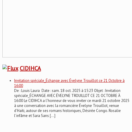
CIDIHCA
Invitation spéciale_Échange avec Évelyne Trouillot ce 21 Octobre à
16:00
De : Louis Laura Date : sam. 18 oct. 2025 à 15:23 Objet : Invitation
spéciale_ÉCHANGE AVEC ÉVELYNE TROUILLOT CE 21 OCTOBRE À
16:00 Le CIDIHCA a l’honneur de vous inviter ce mardi 21 octobre 2025
à une conversation avec la romancière Évelyne Trouillot, venue
d’Haïti, autour de ses romans historiques, Désirée Congo. Rosalie
l’infâme et Sara Sans […]