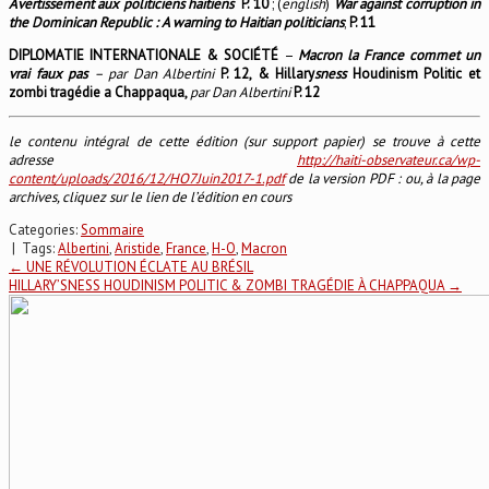
Avertissement aux politiciens haïtiens
P. 10
; (
english
)
War against corruption in
the Dominican Republic : A warning to Haitian politicians
;
P. 11
DIPLOMATIE INTERNATIONALE & SOCIÉTÉ
–
Macron la France commet un
vrai faux pas
– par Dan Albertini
P. 12, & Hillary
sness
Houdinism Politic et
zombi tragédie a Chappaqua,
par Dan Albertini
P. 12
le contenu intégral de cette édition (sur support papier) se trouve à cette
adresse
http://haiti-observateur.ca/wp-
content/uploads/2016/12/HO7Juin2017-1.pdf
de la version PDF : ou, à la page
archives, cliquez sur le lien de l’édition en cours
Categories:
Sommaire
| Tags:
Albertini
,
Aristide
,
France
,
H-O
,
Macron
Post
←
UNE RÉVOLUTION ÉCLATE AU BRÉSIL
HILLARY’SNESS HOUDINISM POLITIC & ZOMBI TRAGÉDIE À CHAPPAQUA
→
navigation