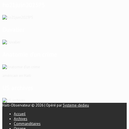
ho21juin2023P5
Duvalier
Anatomie d’un crime
américain en Haïti
US archives
Haiti-Observateur © 2026 | Opéré par
Systeme-dedieu
Accueil
Archives
Commanditaires
Organe