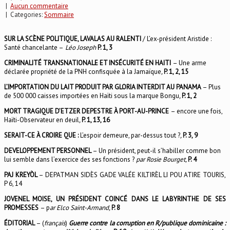
|
Aucun commentaire
| Categories:
Sommaire
SUR LA SCÈNE POLITIQUE, LAVALAS AU RALENTI
/ L’ex-président Aristide :
Santé chancelante –
Léo Joseph
P. 1, 3
CRIMINALITÉ TRANSNATIONALE ET INSÉCURITÉ EN HAITI
– Une arme
déclarée propriété de la PNH confisquée à la Jamaïque
,
P. 1, 2, 15
L’IMPORTATION DU LAIT PRODUIT PAR GLORIA INTERDIT AU PANAMA
– Plus
de 500 000 caisses importées en Haïti sous la marque Bongu
,
P. 1, 2
MORT TRAGIQUE D’ETZER DEPESTRE À PORT-AU-PRINCE
– encore une fois,
Haïti-Observateur en deuil
,
P. 1, 13, 16
SERAIT-CE À CROIRE QUE :
L’espoir demeure, par-dessus tout ?
,
P. 3, 9
DEVELOPPEMENT PERSONNEL
– Un président, peut-il s’habiller comme bon
lui semble dans l’exercice des ses fonctions ?
par Rosie Bourget,
P. 4
PAJ KREYÒL
– DEPATMAN SIDÈS GADE VALÉE KILTIRÈL LI POU ATIRE TOURIS,
P 6, 14
JOVENEL MOISE, UN PRÉSIDENT COINCÉ DANS LE LABYRINTHE DE SES
PROMESSES
– p
ar Elco Saint-Armand,
P. 8
ÉDITORIAL
– (
français
)
Guerre contre la corruption en R/publique dominicaine :