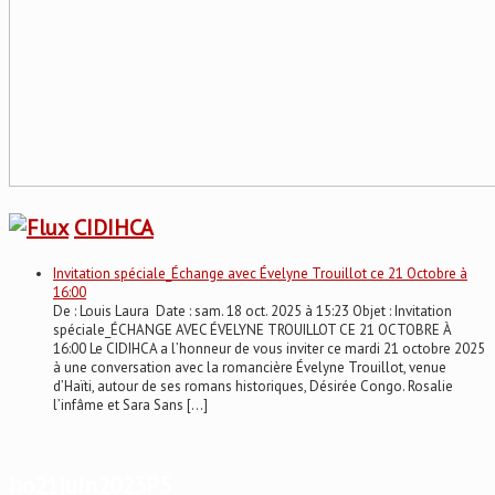
CIDIHCA
Invitation spéciale_Échange avec Évelyne Trouillot ce 21 Octobre à
16:00
De : Louis Laura Date : sam. 18 oct. 2025 à 15:23 Objet : Invitation
spéciale_ÉCHANGE AVEC ÉVELYNE TROUILLOT CE 21 OCTOBRE À
16:00 Le CIDIHCA a l’honneur de vous inviter ce mardi 21 octobre 2025
à une conversation avec la romancière Évelyne Trouillot, venue
d’Haïti, autour de ses romans historiques, Désirée Congo. Rosalie
l’infâme et Sara Sans […]
ho21juin2023P5