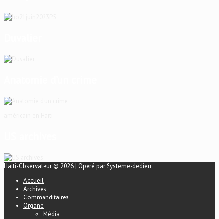
Duvalier
Anatomie d’un crime
américain en Haïti
US archives
Haiti-Observateur © 2026 | Opéré par
Systeme-dedieu
Accueil
Archives
Commanditaires
Organe
Média