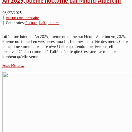
An 2025, poème nocturne par Milord-Albertini
05/27/2025
|
Aucun commentaire
| Categories:
Culture
,
Haïti
,
LitInter
Littérature Interdite An 2025, poème nocturne par Milord-Albertini An, 2025.
Poème nocturne-I en vers libres pour les femmes de la fête des mères Celle
qui dort ne sommeille - elle rêve ! Celle qui s’endort ne rêve pas, elle
observe ! C’est ici comme là, l’allée où elle gîte C’est ainsi se meut le
bonheur qu’elle sème...
Read More →