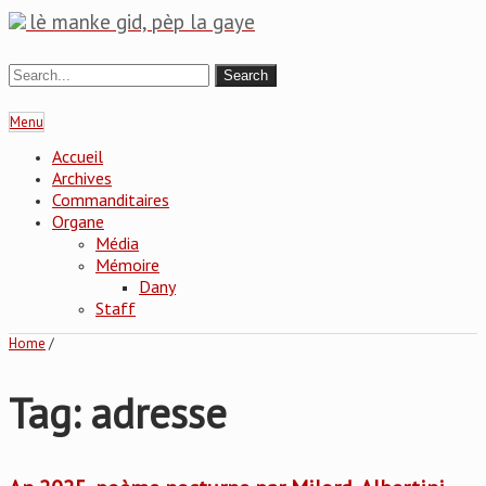
lè manke gid, pèp la gaye
Menu
Accueil
Archives
Commanditaires
Organe
Média
Mémoire
Dany
Staff
Home
/
Tag: adresse