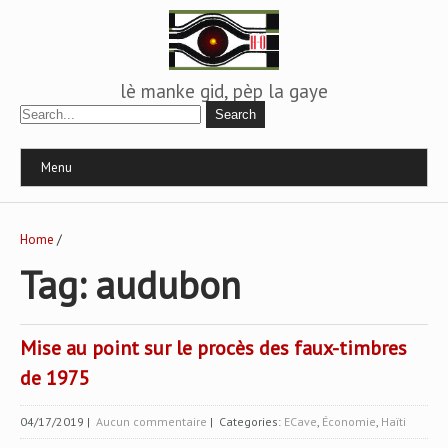
lè manke gid, pèp la gaye
Menu
Home
/
Tag: audubon
Mise au point sur le procès des faux-timbres
de 1975
04/17/2019
|
Aucun commentaire
| Categories:
ECave
,
Économie
,
Haïti