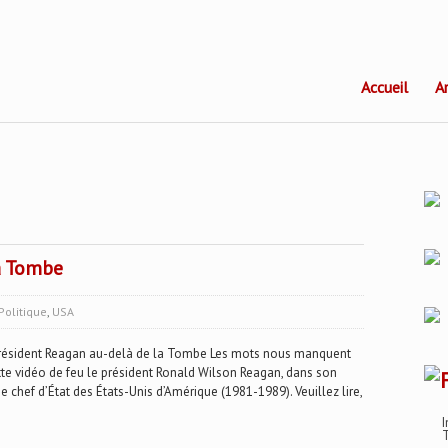
Accueil
A
a Tombe
Politique
,
USA
résident Reagan au-delà de la Tombe Les mots nous manquent
ette vidéo de feu le président Ronald Wilson Reagan, dans son
hef d’État des États-Unis d’Amérique (1981-1989). Veuillez lire,
I
T