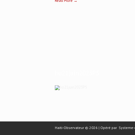
Read More →
ho21juin2023P5
Haiti-Observateur © 2026 | Opéré par
Systeme-