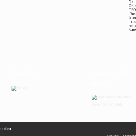
De :
Obje
TRO
l’ho
à un
Trou
hist
San
Duvalier
Anatomie d’un
crime
américain en Haïti
dedieu
Accueil
Archive