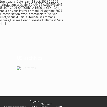
 Louis Laura Date : sam. 18 oct. 2025 à 15:23
t : Invitation spéciale_ÉCHANGE AVEC ÉVELYNE
UILLOT CE 21 OCTOBRE À 16:00 Le CIDIHCA a
nneur de vous inviter ce mardi 21 octobre 2025
e conversation avec la romancière Évelyne
illot, venue d’Haïti, autour de ses romans
oriques, Désirée Congo. Rosalie l’infâme et Sara
s […]
US archives
Organe
Mémoire
s
Commanditaires
Média
Dany
Staff