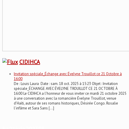
CIDIHCA
Invitation spéciale_Échange avec Évelyne Trouillot ce 21 Octobre à
16:00
De : Louis Laura Date : sam. 18 oct. 2025 à 15:23 Objet : Invitation
spéciale_ÉCHANGE AVEC ÉVELYNE TROUILLOT CE 21 OCTOBRE À
16:00 Le CIDIHCA a l’honneur de vous inviter ce mardi 21 octobre 2025
à une conversation avec la romancière Évelyne Trouillot, venue
d’Haïti, autour de ses romans historiques, Désirée Congo. Rosalie
l’infâme et Sara Sans […]