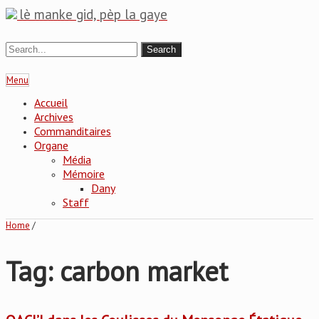
lè manke gid, pèp la gaye
Menu
Accueil
Archives
Commanditaires
Organe
Média
Mémoire
Dany
Staff
Home
/
Tag: carbon market