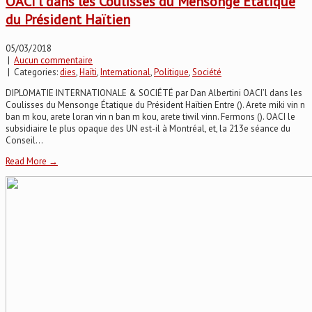
OACI’l dans les Coulisses du Mensonge Étatique
du Président Haïtien
05/03/2018
|
Aucun commentaire
| Categories:
dies
,
Haïti
,
International
,
Politique
,
Société
DIPLOMATIE INTERNATIONALE & SOCIÉTÉ par Dan Albertini OACI’l dans les
Coulisses du Mensonge Étatique du Président Haïtien Entre (). Arete miki vin n
ban m kou, arete loran vin n ban m kou, arete tiwil vinn. Fermons (). OACI le
subsidiaire le plus opaque des UN est-il à Montréal, et, la 213e séance du
Conseil...
Read More →