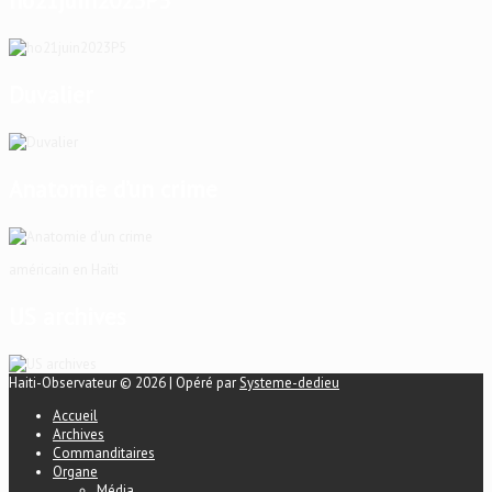
ho21juin2023P5
Duvalier
Anatomie d’un crime
américain en Haïti
US archives
Haiti-Observateur © 2026 | Opéré par
Systeme-dedieu
Accueil
Archives
Commanditaires
Organe
Média