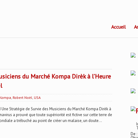
Accueil
A
usiciens du Marché Kompa Dirèk à l’Heure
l
Kompa
,
Robert Noël
,
USA
e Stratégie de Survie des Musiciens du Marché Kompa Dirèk à
virus a prouvé que toute supériorité est fictive sur cette terre de
ondiale a trébuché au point de créer un malaise, un doute...
I
T
De :
Obje