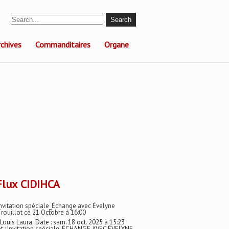
rchives
Commanditaires
Organe
CIDIHCA
nvitation spéciale_Échange avec Évelyne
rouillot ce 21 Octobre à 16:00
 Louis Laura Date : sam. 18 oct. 2025 à 15:23
t : Invitation spéciale_ÉCHANGE AVEC ÉVELYNE