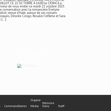
UILLOT CE 21 OCTOBRE À 16:00 Le CIDIHCA a
nneur de vous inviter ce mardi 21 octobre 2025
e conversation avec la romancière Évelyne
illot, venue d’Haïti, autour de ses romans
oriques, Désirée Congo. Rosalie l’infâme et Sara
s […]
US archives
Organe
Mémoire
s
Commanditaires
Média
Dany
Staff