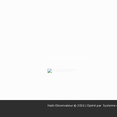
ho21juin2023P5
Haiti-Observateur © 2026 | Opéré par
Systeme-