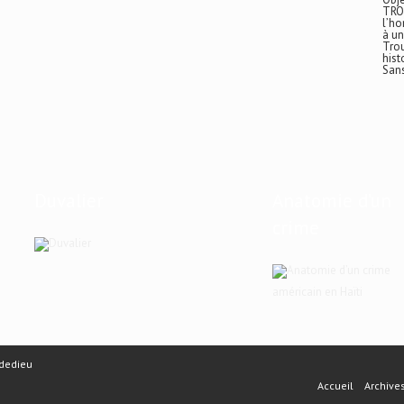
TRO
l’ho
à un
Trou
hist
San
Duvalier
Anatomie d’un
crime
américain en Haïti
dedieu
Accueil
Archive