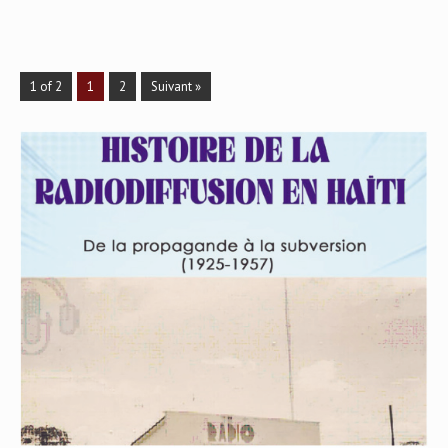
1 of 2
1
2
Suivant »