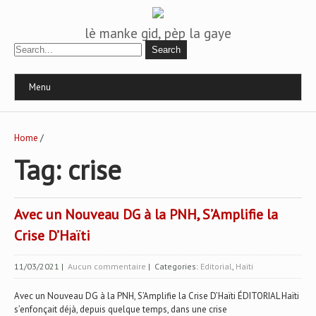
lè manke gid, pèp la gaye
Menu
Home
/
Tag: crise
Avec un Nouveau DG à la PNH, S’Amplifie la
Crise D’Haïti
11/03/2021
|
Aucun commentaire
| Categories:
Editorial
,
Haïti
Avec un Nouveau DG à la PNH, S’Amplifie la Crise D’Haïti ÉDITORIAL Haïti
s’enfonçait déjà, depuis quelque temps, dans une crise