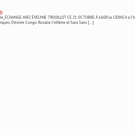
00
spéciale_ÉCHANGE AVEC ÉVELYNE TROUILLOT CE 21 OCTOBRE À 16:00 Le CIDIHCA a l’h
riques, Désirée Congo. Rosalie l’infâme et Sara Sans […]