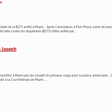
…
e la BLTS arrêté à Miami… Après l’arrestation, à Port-Prince, suivie du trans
 lutte contre les stupéfiants (BLTS) d’être arrêté par...
o Joseph
sféré à Miami par Léo Joseph Un précieux cargo pour la justice américaine… Lo
ndir à la Cour fédérale de Miami....