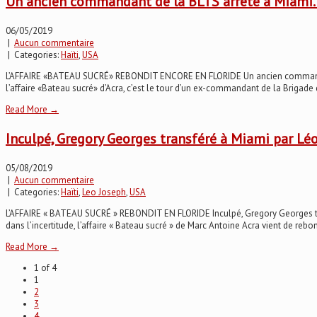
Un ancien commandant de la BLTS arrêté à Miami
06/05/2019
|
Aucun commentaire
| Categories:
Haïti
,
USA
L’AFFAIRE «BATEAU SUCRÉ» REBONDIT ENCORE EN FLORIDE Un ancien commandant d
l’affaire «Bateau sucré» d’Acra, c’est le tour d’un ex-commandant de la Brigade de
Read More →
Inculpé, Gregory Georges transféré à Miami par Lé
05/08/2019
|
Aucun commentaire
| Categories:
Haïti
,
Leo Joseph
,
USA
L’AFFAIRE « BATEAU SUCRÉ » REBONDIT EN FLORIDE Inculpé, Gregory Georges tran
dans l’incertitude, l’affaire « Bateau sucré » de Marc Antoine Acra vient de rebo
Read More →
1 of 4
1
2
3
4