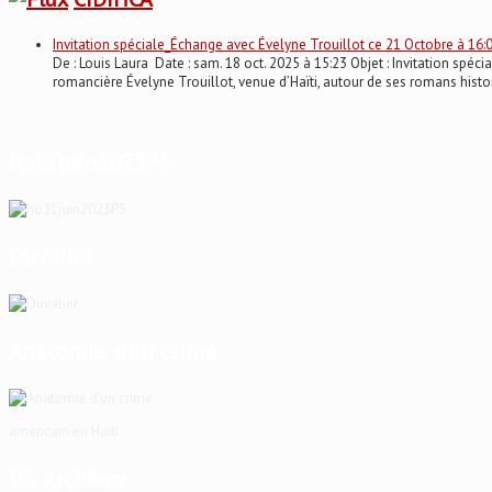
Invitation spéciale_Échange avec Évelyne Trouillot ce 21 Octobre à 16:
De : Louis Laura Date : sam. 18 oct. 2025 à 15:23 Objet : Invitation 
romancière Évelyne Trouillot, venue d’Haïti, autour de ses romans histo
ho21juin2023P5
Duvalier
Anatomie d’un crime
américain en Haïti
US archives