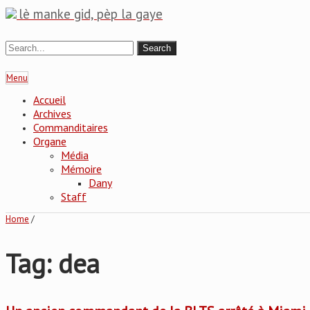
lè manke gid, pèp la gaye
Menu
Accueil
Archives
Commanditaires
Organe
Média
Mémoire
Dany
Staff
Home
/
Tag: dea