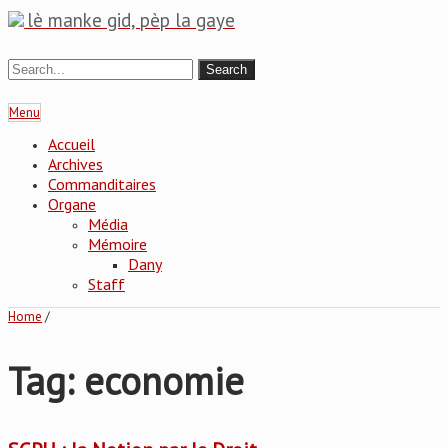
lè manke gid, pèp la gaye
Menu
Accueil
Archives
Commanditaires
Organe
Média
Mémoire
Dany
Staff
Home
/
Tag: economie