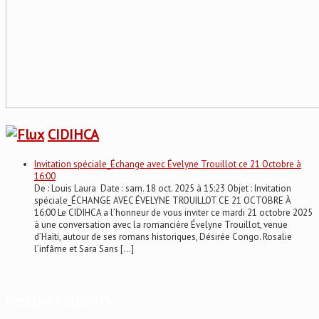
CIDIHCA
Invitation spéciale_Échange avec Évelyne Trouillot ce 21 Octobre à
16:00
De : Louis Laura Date : sam. 18 oct. 2025 à 15:23 Objet : Invitation
spéciale_ÉCHANGE AVEC ÉVELYNE TROUILLOT CE 21 OCTOBRE À
16:00 Le CIDIHCA a l’honneur de vous inviter ce mardi 21 octobre 2025
à une conversation avec la romancière Évelyne Trouillot, venue
d’Haïti, autour de ses romans historiques, Désirée Congo. Rosalie
l’infâme et Sara Sans […]
ho21juin2023P5