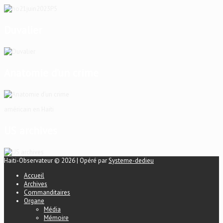
Duvalier
Anatomie d’un crime
américain en Haïti
US archives
Haiti-Observateur © 2026 | Opéré par
Systeme-dedieu
Accueil
Archives
Commanditaires
Organe
Média
Mémoire