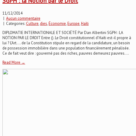
SGPH : la Notion par le Droit
11/12/2014
|
Aucun commentaire
| Categories:
Culture
,
dies
,
Économie
,
Europe
,
Haïti
DIPLOMATIE INTERNATIONALE ET SOCIÉTÉ Par Dan Albertini SGPH : LA
NOTION PAR LE DROIT Entre (). Le Droit constitutionnel d’Haïti est-il propre à
lui ? L’Art…. de la Constitution stipule en regard de la candidature, un besoin
de possession immobilière dans une population financièrement pénalisée.
Ce de fait veut dire : gouverné pas des riches, pauvres demeurez pauvres....
Read More →