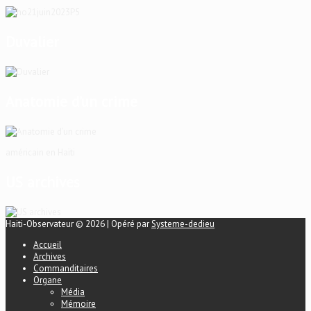
Duvalier
Anatomie d’un crime
américain en Haïti
US archives
Haiti-Observateur © 2026 | Opéré par
Systeme-dedieu
Accueil
Archives
Commanditaires
Organe
Média
Mémoire