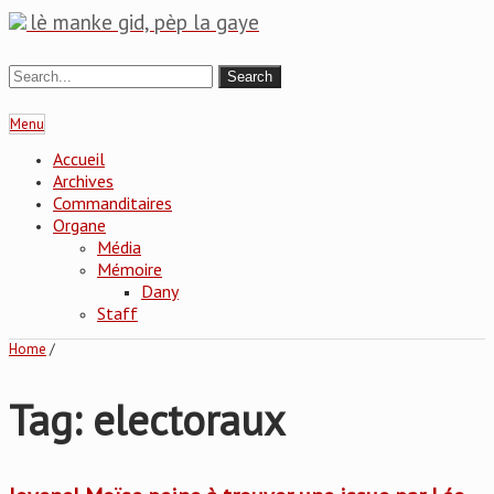
lè manke gid, pèp la gaye
Menu
Accueil
Archives
Commanditaires
Organe
Média
Mémoire
Dany
Staff
Home
/
Tag: electoraux