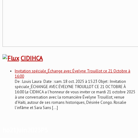
CIDIHCA
Invitation spéciale_Échange avec Évelyne Trouillot ce 21 Octobre à
16:00
De : Louis Laura Date : sam. 18 oct. 2025 à 15:23 Objet : Invitation
spéciale_ÉCHANGE AVEC ÉVELYNE TROUILLOT CE 21 OCTOBRE À
16:00 Le CIDIHCA a l’honneur de vous inviter ce mardi 21 octobre 2025
à une conversation avec la romancière Évelyne Trouillot, venue
d’Haïti, autour de ses romans historiques, Désirée Congo. Rosalie
l’infâme et Sara Sans […]
ho21juin2023P5