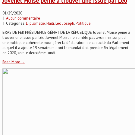
Jovenel Moïse peine à trouver une issue par Léo
01/29/2020
|
Aucun commentaire
| Categories:
Diplomatie
,
Haïti
,
Leo Joseph
,
Politique
BRAS DE FER PRÉSIDENCE-SÉNAT DE LA RÉPUBLIQUE Jovenel Moïse peine à
trouver une issue par Léo Jovenel Moïse ne semble pas avoir mis sur pied
une politique cohérente pour gérer la déclaration de caducité du Parlement
auquel il a ajouté 19 sénateurs dont le mandat doit prendre fin légalement
en 2020, soit le deuxième lundi...
Read More →