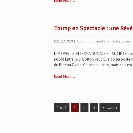
Read More →
Trump en Spectacle : une Révé
02/06/2019
|
Aucun commentaire
| Categories:
DIPLOMATIE INTERNATIONALE ET SOCIÉTÉ par Da
(4/30) Entre (). Si Bolton veut Guaidò au poste 
du Bureau Ovale. Ce serait justice, mais ce n’est 
Read More →
1 of 3
1
2
3
Suivant »