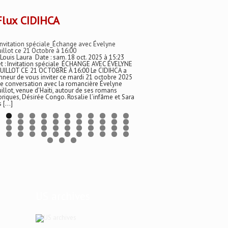
CIDIHCA
Invitation spéciale_Échange avec Évelyne
illot ce 21 Octobre à 16:00
 Louis Laura Date : sam. 18 oct. 2025 à 15:23
t : Invitation spéciale_ÉCHANGE AVEC ÉVELYNE
UILLOT CE 21 OCTOBRE À 16:00 Le CIDIHCA a
nneur de vous inviter ce mardi 21 octobre 2025
e conversation avec la romancière Évelyne
illot, venue d’Haïti, autour de ses romans
oriques, Désirée Congo. Rosalie l’infâme et Sara
s […]
US archives