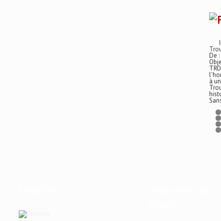
Trou
De :
Obje
TRO
l’ho
à un
Trou
hist
San
Duvalier
Anatomie d’un
crime