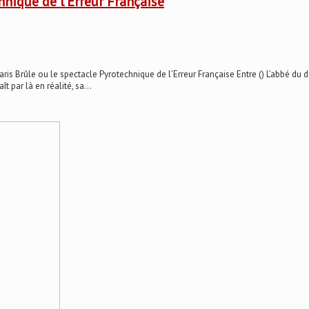
hnique de l’Erreur Française
ûle ou le spectacle Pyrotechnique de l’Erreur Française Entre () L’abbé du de
t par là en réalité, sa...