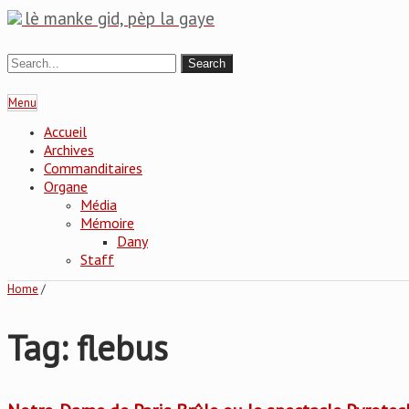
lè manke gid, pèp la gaye
Menu
Accueil
Archives
Commanditaires
Organe
Média
Mémoire
Dany
Staff
Home
/
Tag: flebus