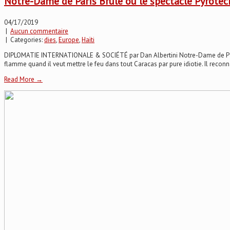
Notre-Dame de Paris Brûle ou le spectacle Pyrotec
04/17/2019
|
Aucun commentaire
| Categories:
dies
,
Europe
,
Haïti
DIPLOMATIE INTERNATIONALE & SOCIÉTÉ par Dan Albertini Notre-Dame de Paris Br
flamme quand il veut mettre le feu dans tout Caracas par pure idiotie. Il reconnaî
Read More →