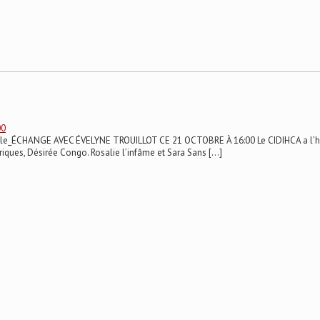
00
spéciale_ÉCHANGE AVEC ÉVELYNE TROUILLOT CE 21 OCTOBRE À 16:00 Le CIDIHCA a l’h
riques, Désirée Congo. Rosalie l’infâme et Sara Sans […]