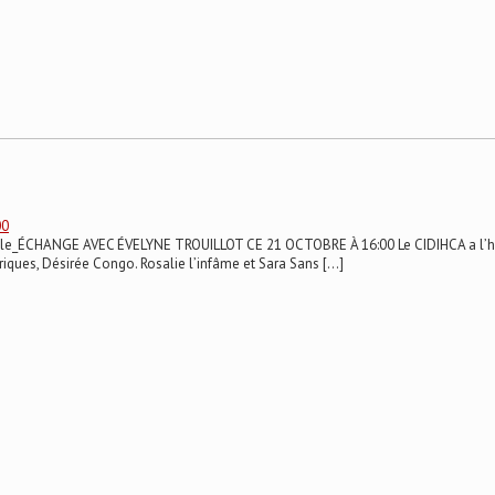
00
spéciale_ÉCHANGE AVEC ÉVELYNE TROUILLOT CE 21 OCTOBRE À 16:00 Le CIDIHCA a l’h
riques, Désirée Congo. Rosalie l’infâme et Sara Sans […]