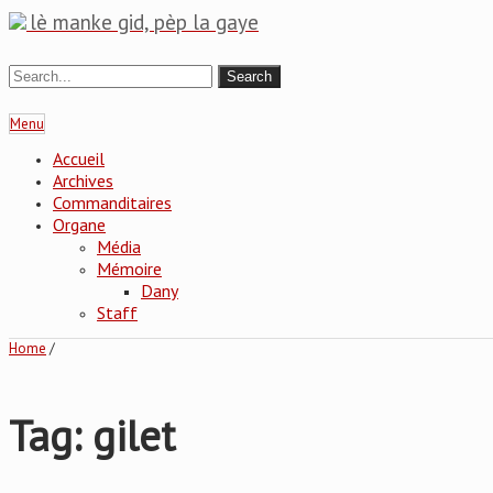
lè manke gid, pèp la gaye
Menu
Accueil
Archives
Commanditaires
Organe
Média
Mémoire
Dany
Staff
Home
/
Tag: gilet