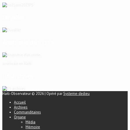
Duvalier
Anatomie d’un crime
américain en Haïti
US archives
Haiti-Observateur © 2026 | Opéré par
Systeme-dedieu
Accueil
Archives
Commanditaires
Organe
Média
Mémoire