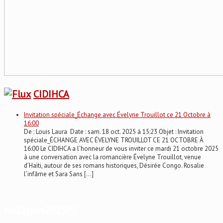
CIDIHCA
Invitation spéciale_Échange avec Évelyne Trouillot ce 21 Octobre à
16:00
De : Louis Laura Date : sam. 18 oct. 2025 à 15:23 Objet : Invitation
spéciale_ÉCHANGE AVEC ÉVELYNE TROUILLOT CE 21 OCTOBRE À
16:00 Le CIDIHCA a l’honneur de vous inviter ce mardi 21 octobre 2025
à une conversation avec la romancière Évelyne Trouillot, venue
d’Haïti, autour de ses romans historiques, Désirée Congo. Rosalie
l’infâme et Sara Sans […]
ho21juin2023P5