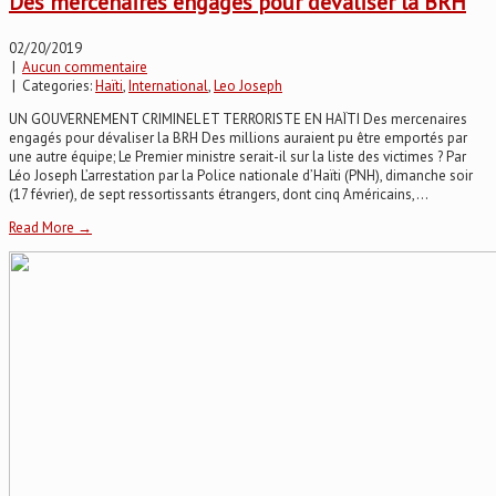
Des mercenaires engagés pour dévaliser la BRH
02/20/2019
|
Aucun commentaire
| Categories:
Haïti
,
International
,
Leo Joseph
UN GOUVERNEMENT CRIMINEL ET TERRORISTE EN HAÏTI Des mercenaires
engagés pour dévaliser la BRH Des millions auraient pu être emportés par
une autre équipe; Le Premier ministre serait-il sur la liste des victimes ? Par
Léo Joseph L’arrestation par la Police nationale d’Haïti (PNH), dimanche soir
(17 février), de sept ressortissants étrangers, dont cinq Américains,...
Read More →