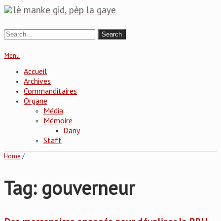
lè manke gid, pèp la gaye
Menu
Accueil
Archives
Commanditaires
Organe
Média
Mémoire
Dany
Staff
Home
/
Tag: gouverneur