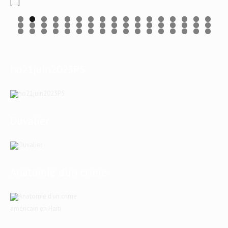
[…]
ho21juin2023P5
Duvalier
Anatomie d’un crime
américain en Haïti