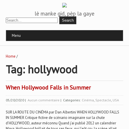
lè manke gid, pèp la gaye
Menu
Home
/
Tag: hollywood
When Hollywood Falls in Summer
05/20/2020
|
Aucun commentaire
| Categories:
Cinéma
,
Spectacle
,
USA
SUR LA ROUTE DU CINÉMA par Dan Albertini WHEN HOLLYWOOD FALLS
IN SUMMER Critique fictive de scénario imaginaire sur la chute
d’HOLLYWOOD, auteur méconnu Quand j’ai publié 2012 un calendrier
Maya, Hollywood brillait de tous ses feux, qui l’eût cru, la scène allait