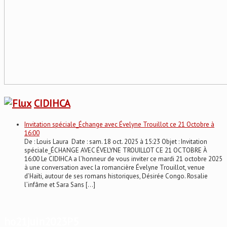
CIDIHCA
Invitation spéciale_Échange avec Évelyne Trouillot ce 21 Octobre à
16:00
De : Louis Laura Date : sam. 18 oct. 2025 à 15:23 Objet : Invitation
spéciale_ÉCHANGE AVEC ÉVELYNE TROUILLOT CE 21 OCTOBRE À
16:00 Le CIDIHCA a l’honneur de vous inviter ce mardi 21 octobre 2025
à une conversation avec la romancière Évelyne Trouillot, venue
d’Haïti, autour de ses romans historiques, Désirée Congo. Rosalie
l’infâme et Sara Sans […]
ho21juin2023P5