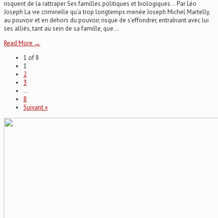
risquent de la rattraper Ses familles politiques et biologiques… Par Léo
Joseph La vie criminelle qu’a trop longtemps menée Joseph Michel Martelly,
au pouvoir et en dehors du pouvoir, risque de s’effondrer, entraînant avec lui
ses alliés, tant au sein de sa famille, que...
Read More →
1 of 8
1
2
3
…
8
Suivant »