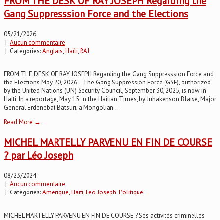
FROM THE DESK OF RAY JOSEPH Regarding the
Gang Suppresssion Force and the Elections
05/21/2026
|
Aucun commentaire
| Categories:
Anglais
,
Haïti
,
RAJ
FROM THE DESK OF RAY JOSEPH Regarding the Gang Suppresssion Force and
the Elections May 20, 2026-- The Gang Suppression Force (GSF), authorized
by the United Nations (UN) Security Council, September 30, 2025, is now in
Haiti. In a reportage, May 15, in the Haitian Times, by Juhakenson Blaise, Major
General Erdenebat Batsuri, a Mongolian...
Read More →
MICHEL MARTELLY PARVENU EN FIN DE COURSE
? par Léo Joseph
08/23/2024
|
Aucun commentaire
| Categories:
Amerique
,
Haïti
,
Leo Joseph
,
Politique
MICHEL MARTELLY PARVENU EN FIN DE COURSE ? Ses activités criminelles