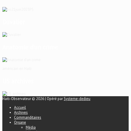
Duvalier
Anatomie d’un crime
américain en Haïti
US archives
Haiti-Observateur © 2026 | Opéré par
Systeme-dedieu
Accueil
Archives
Commanditaires
Organe
Média