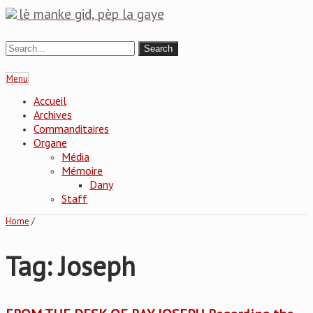
lè manke gid, pèp la gaye
Menu
Accueil
Archives
Commanditaires
Organe
Média
Mémoire
Dany
Staff
Home
/
Tag: Joseph