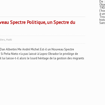
De :
Obje
TRO
l’ho
à un
Trou
hist
veau Spectre Politique, un Spectre du
San
dies
,
Haïti
 Albertini Me André Michel Est-il un Nouveau Spectre
) Si Peňa Nieto n’a pas laissé à Lopez Obrador le privilège de
il lui laisse-t-il alors le lourd héritage de la gestion des migrants