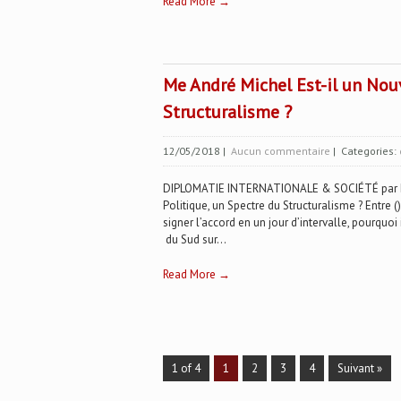
Read More →
Me André Michel Est-il un Nou
Structuralisme ?
12/05/2018
|
Aucun commentaire
| Categories:
DIPLOMATIE INTERNATIONALE & SOCIÉTÉ par Dan
Politique, un Spectre du Structuralisme ? Entre (
signer l’accord en un jour d’intervalle, pourquoi 
du Sud sur...
Read More →
1 of 4
1
2
3
4
Suivant »