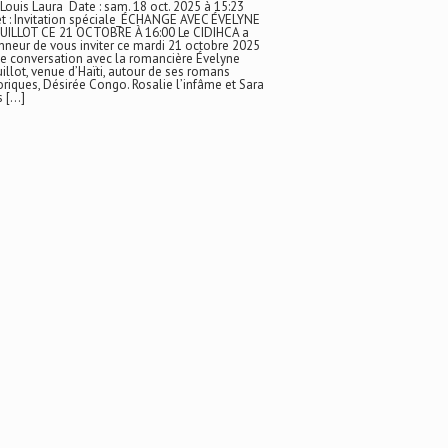
 Louis Laura Date : sam. 18 oct. 2025 à 15:23
t : Invitation spéciale_ÉCHANGE AVEC ÉVELYNE
UILLOT CE 21 OCTOBRE À 16:00 Le CIDIHCA a
nneur de vous inviter ce mardi 21 octobre 2025
e conversation avec la romancière Évelyne
illot, venue d’Haïti, autour de ses romans
oriques, Désirée Congo. Rosalie l’infâme et Sara
s […]