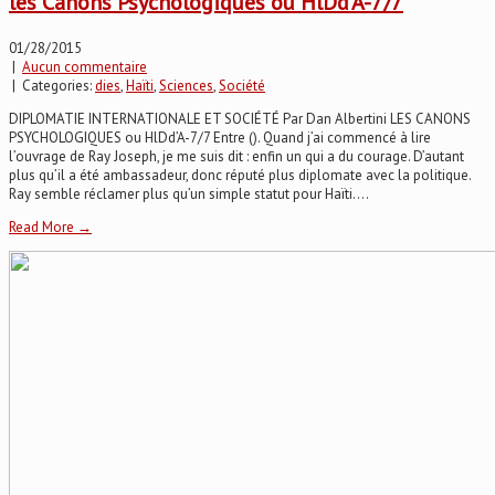
les Canons Psychologiques ou HlDd’A-7/7
01/28/2015
|
Aucun commentaire
| Categories:
dies
,
Haïti
,
Sciences
,
Société
DIPLOMATIE INTERNATIONALE ET SOCIÉTÉ Par Dan Albertini LES CANONS
PSYCHOLOGIQUES ou HlDd’A-7/7 Entre (). Quand j’ai commencé à lire
l’ouvrage de Ray Joseph, je me suis dit : enfin un qui a du courage. D’autant
plus qu’il a été ambassadeur, donc réputé plus diplomate avec la politique.
Ray semble réclamer plus qu’un simple statut pour Haïti....
Read More →