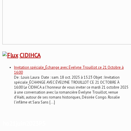
CIDIHCA
Invitation spéciale_Échange avec Évelyne Trouillot ce 21 Octobre à
16:00
De : Louis Laura Date : sam. 18 oct. 2025 à 15:23 Objet : Invitation
spéciale_ÉCHANGE AVEC ÉVELYNE TROUILLOT CE 21 OCTOBRE À
16:00 Le CIDIHCA a l’honneur de vous inviter ce mardi 21 octobre 2025
à une conversation avec la romancière Évelyne Trouillot, venue
d’Haïti, autour de ses romans historiques, Désirée Congo. Rosalie
l’infâme et Sara Sans […]
ho21juin2023P5