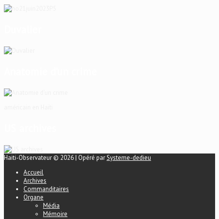
Duvalier
Anatomie d’un crime
américain en Haïti
US archives
Haiti-Observateur © 2026 | Opéré par
Systeme-dedieu
Accueil
Archives
Commanditaires
Organe
Média
Mémoire