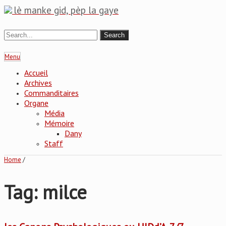
lè manke gid, pèp la gaye
Menu
Accueil
Archives
Commanditaires
Organe
Média
Mémoire
Dany
Staff
Home
/
Tag: milce