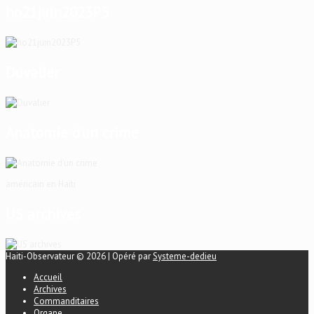
ho21juin2023P5
Duvalier
Anatomie d’un crime
américain en Haïti
US archives
Haiti-Observateur © 2026 | Opéré par
Systeme-dedieu
Accueil
Archives
Commanditaires
Organe