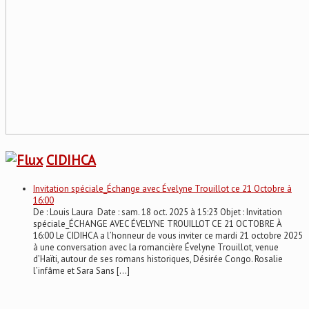
CIDIHCA
Invitation spéciale_Échange avec Évelyne Trouillot ce 21 Octobre à
16:00
De : Louis Laura Date : sam. 18 oct. 2025 à 15:23 Objet : Invitation
spéciale_ÉCHANGE AVEC ÉVELYNE TROUILLOT CE 21 OCTOBRE À
16:00 Le CIDIHCA a l’honneur de vous inviter ce mardi 21 octobre 2025
à une conversation avec la romancière Évelyne Trouillot, venue
d’Haïti, autour de ses romans historiques, Désirée Congo. Rosalie
l’infâme et Sara Sans […]