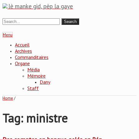
lè manke gid, pèp la gaye
Menu
Accueil
Archives
Commanditaires
Organe
Média
Mémoire
Dany
Staff
Home
/
Tag: ministre