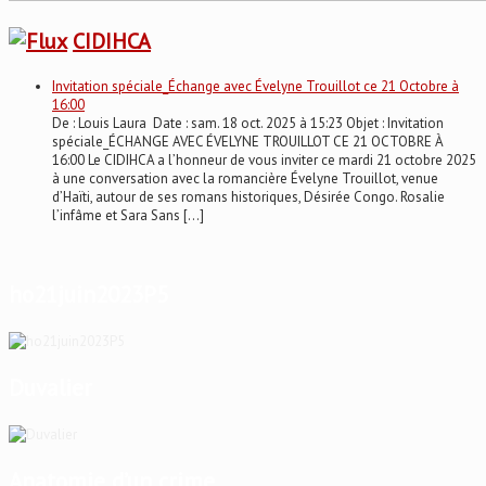
CIDIHCA
Invitation spéciale_Échange avec Évelyne Trouillot ce 21 Octobre à
16:00
De : Louis Laura Date : sam. 18 oct. 2025 à 15:23 Objet : Invitation
spéciale_ÉCHANGE AVEC ÉVELYNE TROUILLOT CE 21 OCTOBRE À
16:00 Le CIDIHCA a l’honneur de vous inviter ce mardi 21 octobre 2025
à une conversation avec la romancière Évelyne Trouillot, venue
d’Haïti, autour de ses romans historiques, Désirée Congo. Rosalie
l’infâme et Sara Sans […]
ho21juin2023P5
Duvalier
Anatomie d’un crime