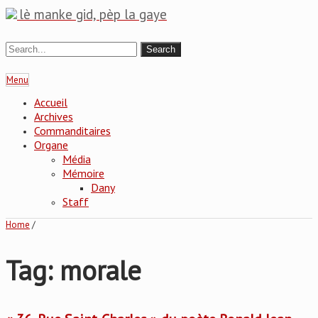
lè manke gid, pèp la gaye
Menu
Accueil
Archives
Commanditaires
Organe
Média
Mémoire
Dany
Staff
Home
/
Tag: morale