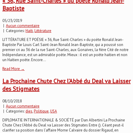
« 36, Rue Saint-Charles » du poète Ronald Jean-
Baptiste
05/23/2019
|
Aucun commentaire
| Categories:
Haïti
,
Littérature
LITTÉRATURE ET POÉSIE « 36, Rue Saint-Charles » du poète Ronald Jean-
Baptiste Par Louis Carl Saint-Jean Ronald Jean-Baptiste, qui a poussé son
premier cri au 36 de la rue Saint-Charles, aux Gonaïves, la fière Cité de notre
Indépendance, est un admirable poète. Mieux : il est un poète haïtien et non
un Haïtien poète. Encore...
Read More →
La Prochaine Chute Chez l’Abbé du Deal va Laisser
des Stigmates
08/10/2018
|
Aucun commentaire
| Categories:
dies
,
Politique
,
USA
DIPLOMATIE INTERNATIONALE & SOCIÉTÉ par Dan Albertini La Prochaine
Chute Chez l’Abbé du Deal va Laisser des Stigmates Entre (). Céant peut-il
clarifier sa position dans l’affaire Morne Calvaire du dossier Rigaud, en