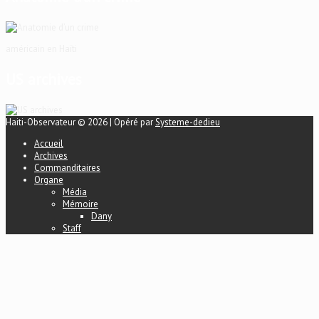
américain en Haïti
US archives
Haiti-Observateur © 2026 | Opéré par
Systeme-dedieu
Accueil
Archives
Commanditaires
Organe
Média
Mémoire
Dany
Staff