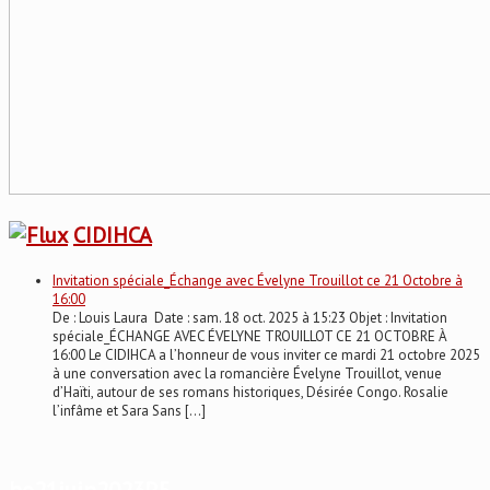
CIDIHCA
Invitation spéciale_Échange avec Évelyne Trouillot ce 21 Octobre à
16:00
De : Louis Laura Date : sam. 18 oct. 2025 à 15:23 Objet : Invitation
spéciale_ÉCHANGE AVEC ÉVELYNE TROUILLOT CE 21 OCTOBRE À
16:00 Le CIDIHCA a l’honneur de vous inviter ce mardi 21 octobre 2025
à une conversation avec la romancière Évelyne Trouillot, venue
d’Haïti, autour de ses romans historiques, Désirée Congo. Rosalie
l’infâme et Sara Sans […]