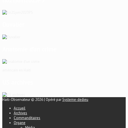
ho21juin2023P5
Duvalier
Anatomie d’un crime
américain en Haïti
US archives
Haiti-Observateur © 2026 | Opéré par
Systeme-dedieu
Accueil
Archives
Commanditaires
Organe
Média