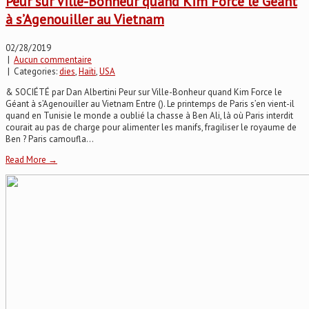
Peur sur Ville-Bonheur quand Kim Force le Géant
à s’Agenouiller au Vietnam
02/28/2019
|
Aucun commentaire
| Categories:
dies
,
Haïti
,
USA
& SOCIÉTÉ par Dan Albertini Peur sur Ville-Bonheur quand Kim Force le
Géant à s’Agenouiller au Vietnam Entre (). Le printemps de Paris s’en vient-il
quand en Tunisie le monde a oublié la chasse à Ben Ali, là où Paris interdit
courait au pas de charge pour alimenter les manifs, fragiliser le royaume de
Ben ? Paris camoufla...
Read More →