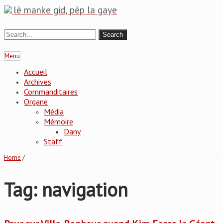
lè manke gid, pèp la gaye
Menu
Accueil
Archives
Commanditaires
Organe
Média
Mémoire
Dany
Staff
Home
/
Tag: navigation