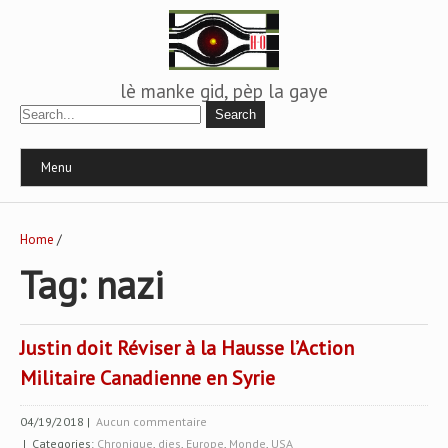
lè manke gid, pèp la gaye
Menu
Home
/
Tag: nazi
Justin doit Réviser à la Hausse l’Action
Militaire Canadienne en Syrie
04/19/2018
|
Aucun commentaire
| Categories:
Chronique
,
dies
,
Europe
,
Monde
,
USA