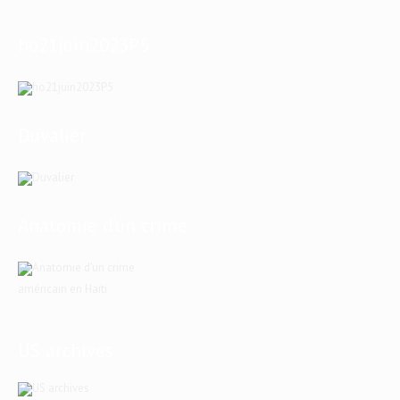
ho21juin2023P5
Duvalier
Anatomie d’un crime
américain en Haïti
US archives