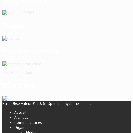
ho21juin2023P5
Duvalier
Anatomie d’un crime
américain en Haïti
US archives
Haiti-Observateur © 2026 | Opéré par
Systeme-dedieu
Accueil
Archives
Commanditaires
Organe
Média