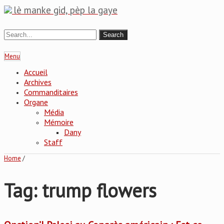
lè manke gid, pèp la gaye
Menu
Accueil
Archives
Commanditaires
Organe
Média
Mémoire
Dany
Staff
Home
/
Tag: trump flowers