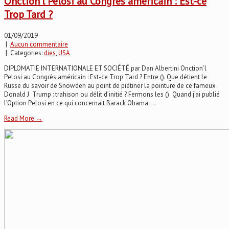
Onction’l Pelosi au Congrès américain : Est-ce
Trop Tard ?
01/09/2019
|
Aucun commentaire
| Categories:
dies
,
USA
DIPLOMATIE INTERNATIONALE ET SOCIÉTÉ par Dan Albertini Onction’l
Pelosi au Congrès américain : Est-ce Trop Tard ? Entre (). Que détient le
Russe du savoir de Snowden au point de piétiner la pointure de ce fameux
Donald J Trump : trahison ou délit d’initié ? Fermons les () Quand j’ai publié
l’Option Pelosi en ce qui concernait Barack Obama,...
Read More →