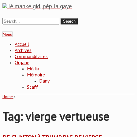
lè manke gid, pèp la gaye
Menu
Accueil
Archives
Commanditaires
Organe
Média
Mémoire
Dany
Staff
Home
/
Tag: vierge vertueuse