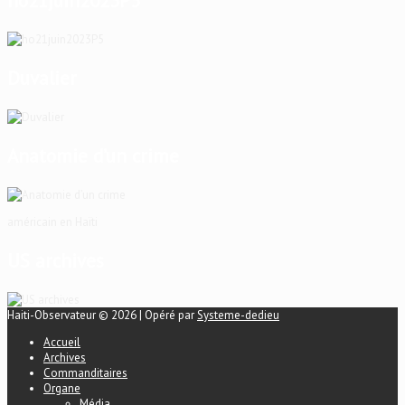
ho21juin2023P5
Duvalier
Anatomie d’un crime
américain en Haïti
US archives
Haiti-Observateur © 2026 | Opéré par
Systeme-dedieu
Accueil
Archives
Commanditaires
Organe
Média