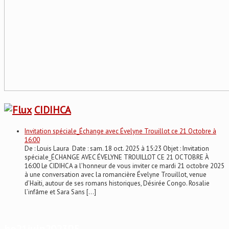
CIDIHCA
Invitation spéciale_Échange avec Évelyne Trouillot ce 21 Octobre à
16:00
De : Louis Laura Date : sam. 18 oct. 2025 à 15:23 Objet : Invitation
spéciale_ÉCHANGE AVEC ÉVELYNE TROUILLOT CE 21 OCTOBRE À
16:00 Le CIDIHCA a l’honneur de vous inviter ce mardi 21 octobre 2025
à une conversation avec la romancière Évelyne Trouillot, venue
d’Haïti, autour de ses romans historiques, Désirée Congo. Rosalie
l’infâme et Sara Sans […]