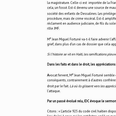
la magistrature. Celle-ci est importée de la Fra
cela, un fossé. Est-il devenu une source de ma
société des enfants de Dessalines. Les privilège
procédure, mais de crime viscéral. Est-il amplif
réclament en audience judiciaire, de fils du solei
rôle JMF.
e
M
Jean Miguel Fortuné va-t-il faire advenir l’af
grief, dans plus d’un cas de dossier que cela app
Si l’histoire se vit en Haïti, les ramifications ple
Dans les faits et dans le droit, les appréciatio
e
A
vocat fervent, M
Jean Miguel Fortuné semble c
conséquents, contrairement à d’autres confrères 
droit par le fait.
Là où ils glissent vers les appréc
l’attaque.
Par un passé évolué relu, IDC évoque le sermon d’
Citons : « L’article 925 du code civil haïtien d