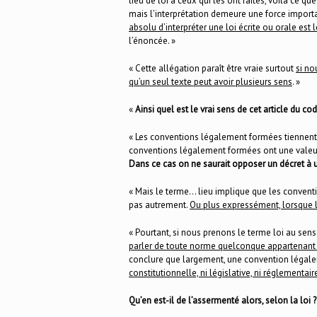
lieu de loi à ceux qui les ont faites, voilà ce que 
mais l’interprétation demeure une force importan
absolu d’interpréter une loi écrite ou orale est l
l’énoncée. »
« Cette allégation paraît être vraie surtout
si no
qu’un seul texte peut avoir plusieurs sens
. »
«
Ainsi quel est le vrai sens de cet article du code
« Les conventions légalement formées tiennent li
conventions légalement formées ont une valeu
Dans ce cas on ne saurait opposer un décret à
« Mais le terme… lieu implique que les conventi
pas autrement.
Ou plus expressément, lorsque l
« Pourtant, si nous prenons le terme loi au sen
parler de toute norme quelconque appartenant à
conclure que largement, une convention légal
constitutionnelle, ni législative, ni réglementai
Qu’en est-il de l’assermenté alors, selon la loi ?