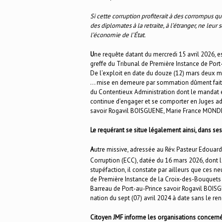
Si cette corruption profiterait à des corrompus qu
des diplomates à la retraite, à l’étranger, ne leur
l’économie de l’État.
U
ne requête datant du mercredi 15 avril 2026, e
greffe du Tribunal de Première Instance de Port
De l’exploit en date du douze (12) mars deux mil
… mise en demeure par sommation dûment faite
du Contentieux Administration dont le mandat est
continue d’engager et se comporter en Juges adm
savoir Rogavil BOISGUENE, Marie France MOND
Le requérant se situe légalement ainsi, dans ses
A
utre missive, adressée au Rév. Pasteur Edouard
Corruption (ECC), datée du 16 mars 2026, dont 
stupéfaction, il constate par ailleurs que ces n
de Première Instance de la Croix-des-Bouquets 
Barreau de Port-au-Prince savoir Rogavil BOISG
nation du sept (07) avril 2024 à date sans le r
Citoyen JMF informe les organisations concern