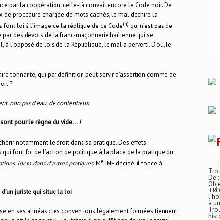
nce par la coopération, celle-là couvait encore le Code noir. De
ux de procédure chargée de mots cachés, le mal déchire la
(n)
s font loi à l’image de la réplique de ce Code
qui n’est pas de
ié par des dévots de la franc-maçonnerie haïtienne qui se
l, à l’opposé de lois de la République, le mal a perverti. D’où, le
faire tonnante, qui par définition peut servir d’assertion comme de
ert ?
uvent, non pas d’eau, de contentieux.
ns sont pour le règne du vide…
!
hérir notamment le droit dans sa pratique. Des effets
qui font foi de l’action de politique à la place de la pratique du
e
iations. Idem dans d’autres pratiques.
M
JMF décidé, il fonce à
Trou
De :
Obje
TRO
un juriste qui situe la loi
l’ho
à un
Trou
ispose en ses alinéas : Les conventions légalement formées tiennent
hist