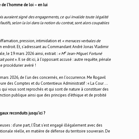
e de l’homme de loi – en lui
 auraient signé des engagements, ce qui invalide toute légalité
fautifs, selon la loi dans la notion du contrat, sont alors coupables
 diffamation, pression, intimidation et
« menaces verbales de
n endroit. Et, s’adressant au Commandant André Jonas Vladimir
e
e, le 19 mars 2026 ainsi, extrait :
« M
Jean-Miguel Fortuné
it point ».
Il se dit ici, à l’opposant accusé : autre requête, pénale
le procédurier avéré !
17 mars 2026, de l’un des concernés, en l’occurrence. Me Rogavil
ieure des Comptes et du Contentieux Administratif : « La Cour …
qui vous sont reprochés et qui sont de nature à constituer des
nction publique ainsi que des principes d’éthique et de probité
gaux reconduits jusqu’ici ?
uses : d’une part, l’État s’est engagé illégalement avec des
ationale réelle, en matière de défense du territoire souverain. De