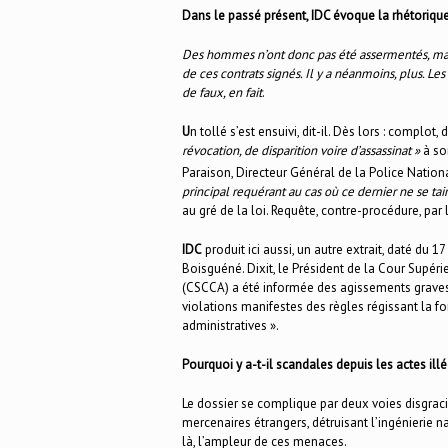
Dans le passé présent, IDC évoque la rhétoriqu
Des hommes n’ont donc pas été assermentés, mais
de ces contrats signés. Il y a néanmoins, plus. Les 
de faux, en fait
.
U
n tollé s’est ensuivi, dit-il. Dès lors : complot,
révocation, de disparition voire d’assassinat »
à so
Paraison, Directeur Général de la Police National
principal requérant au cas où ce dernier ne se taira
au gré de la loi. Requête, contre-procédure, par 
IDC
produit ici aussi, un autre extrait, daté du 
Boisguéné. Dixit, le Président de la Cour Supér
(CSCCA) a été informée des agissements graves 
violations manifestes des règles régissant la fo
administratives ».
Pourquoi y a-t-il scandales depuis les actes illé
Le dossier se complique par deux voies disgracie
mercenaires étrangers, détruisant l’ingénierie n
là, l’ampleur de ces menaces.