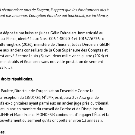
i récolteraient tous de l’argent, il appert que les émoluments dus à
 sont pas reconnus. Corruption étendue qui toucherait, par incidence,
st déposée par huissier (Judes Gélin Dérosiers, immatriculé au
-au-Prince, identifié aux Nos : 006-148020-4 et 1015776726 : « -
le vingt-six (2026), ministère de l’huissier, Judes Dérosiers GELIN
 aux anciens conseillers de la Cour Supérieure des Comptes et
 arrivé à terme le six (6) avril deux mille vingt-quatre (2024) et
inistratifs et financiers sans nouvelle prestation de serment
ESIR… ».
 droits républicains.
 Paultre, Directeur de l’organisation Ensemble Contre la
e
la réception du 18/03/26, M
JMF, écrit, para 2 : « A sa grande
eufs ex-dignitaires ayant parmi eux un ancien juge près du tribunal
et un ancien membre du conseil de l’ordre et de Discipline du
UENE et Marie France MONDESIR continuent d’engager l’État et la
enouvellement du serment qu’ils ont prêté environ 12 années ».
ées.