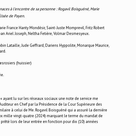
enaces à l’encontre de sa personne : Rogavil Boisguéné, Marie
lisée de Payen.
rie France Hanty Mondésir, Saint-Juste Momprevil, Fritz Robert
 Jean Ariel Joseph, Neltha Fetière, Volmar Desmesyeux.
mbin Lataille, Jude Geffrard, Dariens Hyppolite, Monarque Maurice,
ard.
esrosiers (huissier)
ée.
 « ayant lu sur les réseaux sociaux une note de service me
uditeur en Chef par la Présidence de la Cour Supérieure des
laire à celui de Me. Rogavil Boisguéné qui a assuré la dernière
eux mille vingt-quatre (2024) marquant le terme du mandat de
 prêté lors de leur entrée en fonction pour dix (10) années