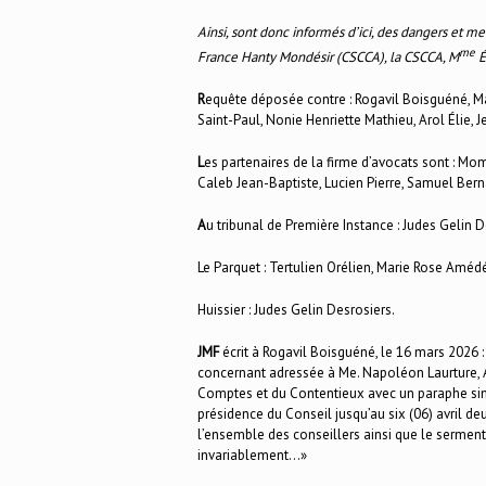
Ainsi, sont donc informés d’ici, des dangers et m
me
France Hanty Mondésir (CSCCA), la CSCCA, M
É
R
equête déposée contre : Rogavil Boisguéné, Ma
Saint-Paul, Nonie Henriette Mathieu, Arol Élie,
L
es partenaires de la firme d’avocats sont : Mo
Caleb Jean-Baptiste, Lucien Pierre, Samuel Bern
A
u tribunal de Première Instance : Judes Gelin D
Le Parquet : Tertulien Orélien, Marie Rose Améd
Huissier : Judes Gelin Desrosiers.
JMF
écrit à Rogavil Boisguéné, le 16 mars 2026 :
concernant adressée à Me. Napoléon Laurture, A
Comptes et du Contentieux avec un paraphe simi
présidence du Conseil jusqu’au six (06) avril d
l’ensemble des conseillers ainsi que le serment
invariablement…»