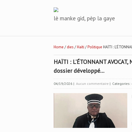
lè manke gid, pèp la gaye
Home
/
dies
/
Haïti
/
Politique
HAÏTI : L’ÉTONN
HAÏTI : L’ÉTONNANT AVOCAT,
dossier développé…
04/19/2026
|
Aucun commentaire
| Categories: