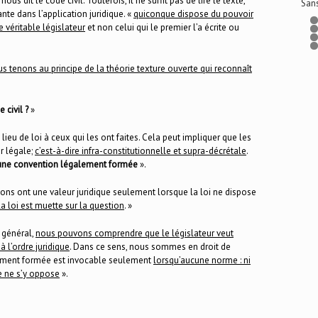
nous dit le code civil. Toutefois, il ne suffit pas de lire le texte,
San
te dans l’application juridique. «
quiconque dispose du pouvoir
e véritable législateur
et non celui qui le premier l’a écrite ou
us tenons au principe de la théorie texture ouverte qui reconnaît
 civil ?
»
eu de loi à ceux qui les ont faites. Cela peut impliquer que les
r légale;
c’est-à-dire infra-constitutionnelle et supra-décrétale
.
 une convention légalement formée
».
ons ont une valeur juridique seulement lorsque la loi ne dispose
a loi est muette sur la question
. »
s général,
nous pouvons comprendre que le législateur veut
 l’ordre juridique
. Dans ce sens, nous sommes en droit de
ement formée est invocable seulement
lorsqu’aucune norme : ni
re ne s’y oppose
».