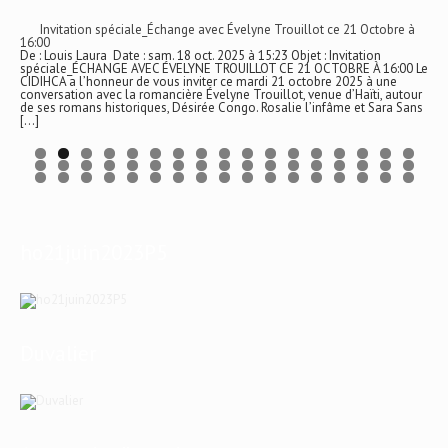
Invitation spéciale_Échange avec Évelyne Trouillot ce 21 Octobre à
16:00
De : Louis Laura Date : sam. 18 oct. 2025 à 15:23 Objet : Invitation
spéciale_ÉCHANGE AVEC ÉVELYNE TROUILLOT CE 21 OCTOBRE À 16:00 Le
CIDIHCA a l’honneur de vous inviter ce mardi 21 octobre 2025 à une
conversation avec la romancière Évelyne Trouillot, venue d’Haïti, autour
de ses romans historiques, Désirée Congo. Rosalie l’infâme et Sara Sans
[…]
ho21juin2023P5
Duvalier