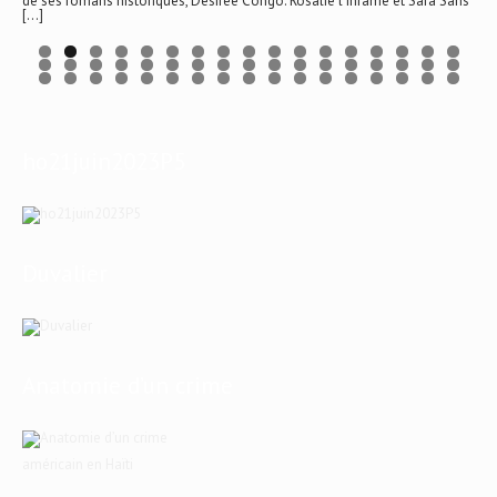
de ses romans historiques, Désirée Congo. Rosalie l’infâme et Sara Sans
[…]
ho21juin2023P5
Duvalier
Anatomie d’un crime
américain en Haïti