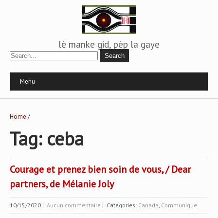
lè manke gid, pèp la gaye
Menu
Home
/
Tag: ceba
Courage et prenez bien soin de vous, / Dear
partners, de Mélanie Joly
10/15/2020
|
Aucun commentaire
| Categories:
Canada
,
Communique