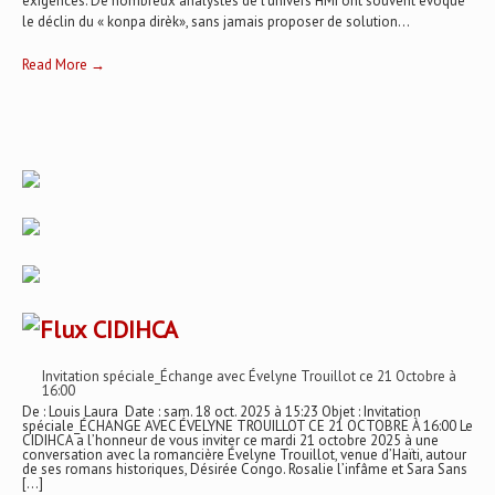
exigences. De nombreux analystes de l’univers HMI ont souvent évoqué
le déclin du « konpa dirèk», sans jamais proposer de solution...
Read More →
CIDIHCA
Invitation spéciale_Échange avec Évelyne Trouillot ce 21 Octobre à
16:00
De : Louis Laura Date : sam. 18 oct. 2025 à 15:23 Objet : Invitation
spéciale_ÉCHANGE AVEC ÉVELYNE TROUILLOT CE 21 OCTOBRE À 16:00 Le
CIDIHCA a l’honneur de vous inviter ce mardi 21 octobre 2025 à une
conversation avec la romancière Évelyne Trouillot, venue d’Haïti, autour
de ses romans historiques, Désirée Congo. Rosalie l’infâme et Sara Sans
[…]