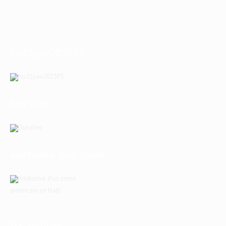
ho21juin2023P5
Duvalier
Anatomie d’un crime
américain en Haïti
US archives