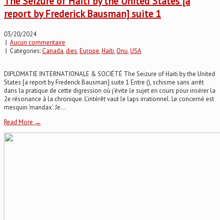
The Seizure of Haiti by the United States [a
report by Frederick Bausman] suite 1
03/20/2024
|
Aucun commentaire
| Categories:
Canada
,
dies
,
Europe
,
Haïti
,
Onu
,
USA
DIPLOMATIE INTERNATIONALE & SOCIÉTÉ The Seizure of Haiti by the United
States [a report by Frederick Bausman] suite 1 Entre (), schisme sans arrêt
dans la pratique de cette digression où j’évite le sujet en cours pour insérer la
2e résonance à la chronique. L’intérêt vaut le laps irrationnel. Le concerné est
mesquin ‘mandax’. Je...
Read More →