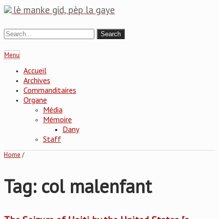
lè manke gid, pèp la gaye
Menu
Accueil
Archives
Commanditaires
Organe
Média
Mémoire
Dany
Staff
Home
/
Tag: col malenfant