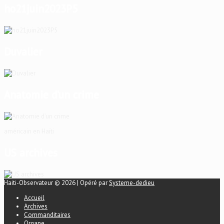
ho21juin2023P5
Duvalier
Anatomie d’un crime
américain en Haïti
US archives
Haiti-Observateur © 2026 | Opéré par
Systeme-dedieu
Accueil
Archives
Commanditaires
Organe