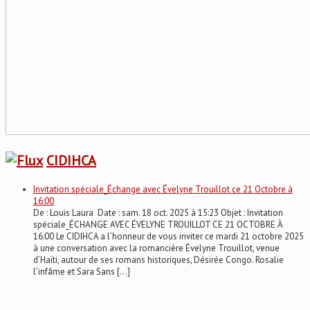
CIDIHCA
Invitation spéciale_Échange avec Évelyne Trouillot ce 21 Octobre à
16:00
De : Louis Laura Date : sam. 18 oct. 2025 à 15:23 Objet : Invitation
spéciale_ÉCHANGE AVEC ÉVELYNE TROUILLOT CE 21 OCTOBRE À
16:00 Le CIDIHCA a l’honneur de vous inviter ce mardi 21 octobre 2025
à une conversation avec la romancière Évelyne Trouillot, venue
d’Haïti, autour de ses romans historiques, Désirée Congo. Rosalie
l’infâme et Sara Sans […]