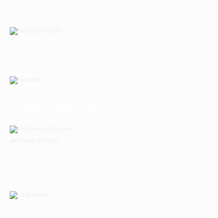
ho21juin2023P5
Duvalier
Anatomie d’un crime
américain en Haïti
US archives