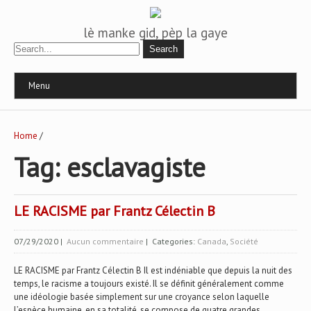
lè manke gid, pèp la gaye
Menu
Home
/
Tag: esclavagiste
LE RACISME par Frantz Célectin B
07/29/2020
|
Aucun commentaire
| Categories:
Canada
,
Société
LE RACISME par Frantz Célectin B Il est indéniable que depuis la nuit des
temps, le racisme a toujours existé. Il se définit généralement comme
une idéologie basée simplement sur une croyance selon laquelle
l’espèce humaine, en sa totalité, se compose de quatre grandes