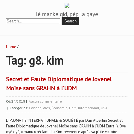
lè manke gid, pèp la gaye
Home
/
Tag: g8. kim
Secret et Faute Diplomatique de Jovenel
Moïse sans GRAHN à l’UDM
06/24/2018
|
Aucun commentaire
| Categories:
Canada
,
dies
,
Économie
,
Haïti
,
International
,
USA
DIPLOMATIE INTERNATIONALE & SOCIÉTÉ par Dan Albertini Secret et
Faute Diplomatique de Jovenel Moïse sans GRAHN à l’UDM Entre (). Oyé
oyé oyé, « manu » réclame la Kim-révérence après sa p’tite victoire