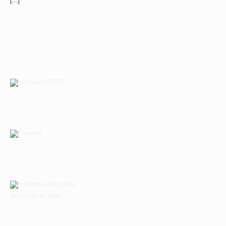
[…]
ho21juin2023P5
Duvalier
Anatomie d’un crime
américain en Haïti