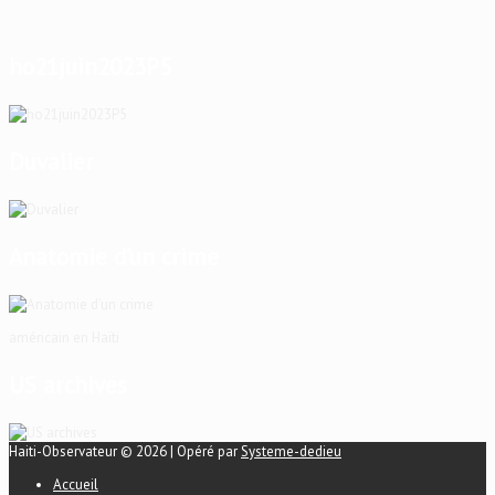
ho21juin2023P5
Duvalier
Anatomie d’un crime
américain en Haïti
US archives
Haiti-Observateur © 2026 | Opéré par
Systeme-dedieu
Accueil