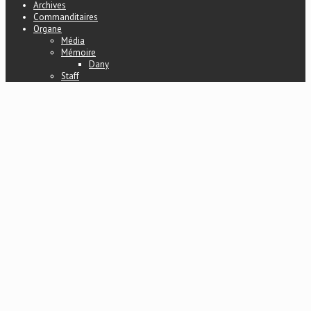
Archives
Commanditaires
Organe
Média
Mémoire
Dany
Staff