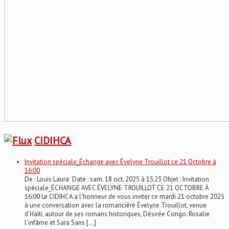
CIDIHCA
Invitation spéciale_Échange avec Évelyne Trouillot ce 21 Octobre à
16:00
De : Louis Laura Date : sam. 18 oct. 2025 à 15:23 Objet : Invitation
spéciale_ÉCHANGE AVEC ÉVELYNE TROUILLOT CE 21 OCTOBRE À
16:00 Le CIDIHCA a l’honneur de vous inviter ce mardi 21 octobre 2025
à une conversation avec la romancière Évelyne Trouillot, venue
d’Haïti, autour de ses romans historiques, Désirée Congo. Rosalie
l’infâme et Sara Sans […]