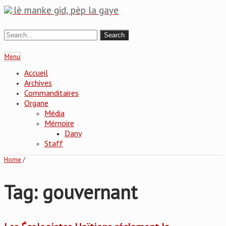
lè manke gid, pèp la gaye
Menu
Accueil
Archives
Commanditaires
Organe
Média
Mémoire
Dany
Staff
Home
/
Tag: gouvernant