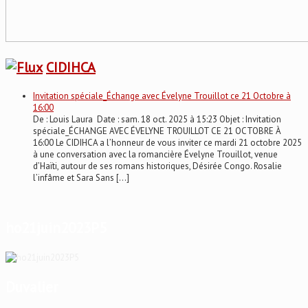
CIDIHCA
Invitation spéciale_Échange avec Évelyne Trouillot ce 21 Octobre à
16:00
De : Louis Laura Date : sam. 18 oct. 2025 à 15:23 Objet : Invitation
spéciale_ÉCHANGE AVEC ÉVELYNE TROUILLOT CE 21 OCTOBRE À
16:00 Le CIDIHCA a l’honneur de vous inviter ce mardi 21 octobre 2025
à une conversation avec la romancière Évelyne Trouillot, venue
d’Haïti, autour de ses romans historiques, Désirée Congo. Rosalie
l’infâme et Sara Sans […]
ho21juin2023P5
Duvalier