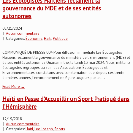
Les Écologistes Haïtiens réclament la
gouvernance du MDE et de ses entités
autonomes
05/21/2024
|
Aucun commentaire
| Categories:
Économie
,
Haïti
,
Politique
COMMUNIQUÉ DE PRESSE 004 Pour diffusion immédiate Les Écologistes
Haïtiens réclament la gouvernance du ministère de l’Environnement (MDE) et
de ses entités autonomes Ouanaminthe, le lundi 13 mai 2024. Nous, militants
écologistes regroupés au sein des Associations Écologiques et
Environnementales, constatons avec consternation que, depuis ces trente
dernières années, l’environnement ne figure toujours pas au...
Read More →
Haïti en Passe d’Accueillir un Sport Pratiqué dans
l’Hémisphère
12/19/2018
|
Aucun commentaire
| Categories:
Haïti
,
Leo Joseph
,
Sports