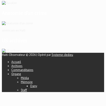
Anatomie d’un crime
américain en Haïti
US archives
Haiti-Observateur © 2026 | Opéré par
Systeme-dedieu
Accueil
Archives
Commanditaires
Organe
Média
Mémoire
Dany
Staff