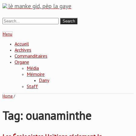
lè manke gid, pèp la gaye
Menu
Accueil
Archives
Commanditaires
Organe
Média
Mémoire
Dany
Staff
Home
/
Tag: ouanaminthe