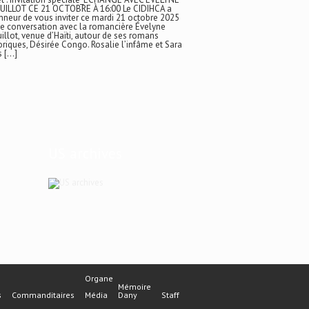
UILLOT CE 21 OCTOBRE À 16:00 Le CIDIHCA a
nneur de vous inviter ce mardi 21 octobre 2025
e conversation avec la romancière Évelyne
illot, venue d’Haïti, autour de ses romans
oriques, Désirée Congo. Rosalie l’infâme et Sara
s […]
US archives
Organe
Mémoire
s
Commanditaires
Média
Dany
Staff