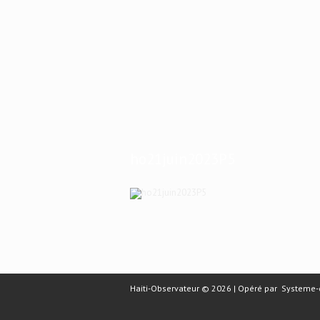
ho21juin2023P5
Haiti-Observateur © 2026 | Opéré par
Systeme-