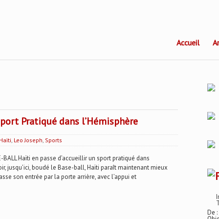
Accueil
A
 Sport Pratiqué dans l’Hémisphère
Haïti
,
Leo Joseph
,
Sports
L Haïti en passe d’accueillir un sport pratiqué dans
, jusqu’ici, boudé le Base-ball, Haïti paraît maintenant mieux
asse son entrée par la porte arrière, avec l’appui et
I
T
De :
Obje