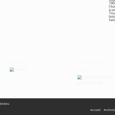
TRO
l’ho
à un
Trou
hist
San
Duvalier
Anatomie d’un
crime
américain en Haïti
dedieu
Accueil
Archive