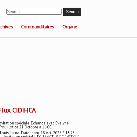
rchives
Commanditaires
Organe
CIDIHCA
nvitation spéciale_Échange avec Évelyne
rouillot ce 21 Octobre à 16:00
 Louis Laura Date : sam. 18 oct. 2025 à 15:23
t : Invitation spéciale_ÉCHANGE AVEC ÉVELYNE