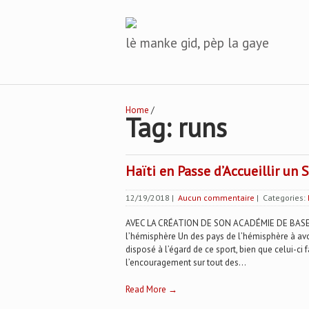
lè manke gid, pèp la gaye
Home
/
Tag: runs
Haïti en Passe d’Accueillir un
12/19/2018
|
Aucun commentaire
| Categories:
AVEC LA CRÉATION DE SON ACADÉMIE DE BASE-BAL
l’hémisphère Un des pays de l’hémisphère à avoir
disposé à l’égard de ce sport, bien que celui-ci f
l’encouragement sur tout des...
Read More →