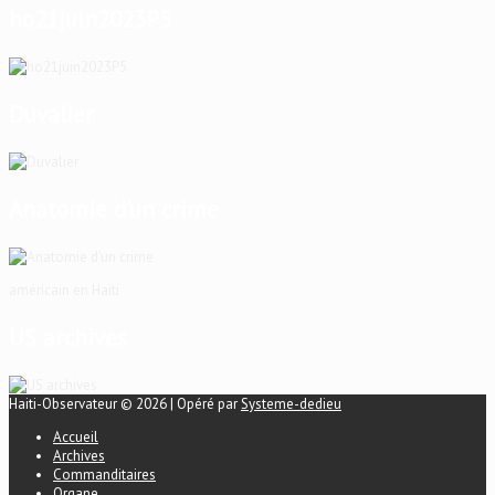
ho21juin2023P5
Duvalier
Anatomie d’un crime
américain en Haïti
US archives
Haiti-Observateur © 2026 | Opéré par
Systeme-dedieu
Accueil
Archives
Commanditaires
Organe