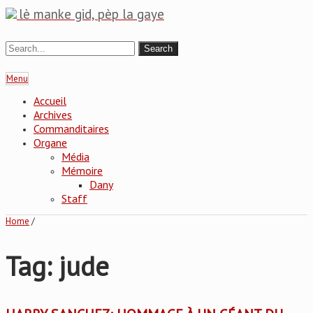
lè manke gid, pèp la gaye
Menu
Accueil
Archives
Commanditaires
Organe
Média
Mémoire
Dany
Staff
Home
/
Tag: jude