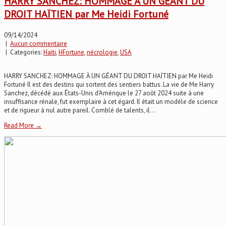
HARRY SANCHEZ: HOMMAGE À UN GÉANT DU
DROIT HAÏTIEN par Me Heidi Fortuné
09/14/2024
|
Aucun commentaire
| Categories:
Haïti
,
HFortune
,
nécrologie
,
USA
HARRY SANCHEZ: HOMMAGE À UN GÉANT DU DROIT HAÏTIEN par Me Heidi
Fortuné Il est des destins qui sortent des sentiers battus. La vie de Me Harry
Sanchez, décédé aux États-Unis d'Amérique le 27 août 2024 suite à une
insuffisance rénale, fut exemplaire à cet égard. Il était un modèle de science
et de rigueur à nul autre pareil. Comblé de talents, il...
Read More →