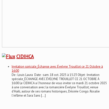
CIDIHCA
Invitation spéciale_Échange avec Évelyne Trouillot ce 21 Octobre à
16:00
De : Louis Laura Date : sam. 18 oct. 2025 à 15:23 Objet : Invitation
spéciale_ÉCHANGE AVEC ÉVELYNE TROUILLOT CE 21 OCTOBRE À
16:00 Le CIDIHCA a l’honneur de vous inviter ce mardi 21 octobre 2025
à une conversation avec la romancière Évelyne Trouillot, venue
d’Haïti, autour de ses romans historiques, Désirée Congo. Rosalie
l’infâme et Sara Sans […]