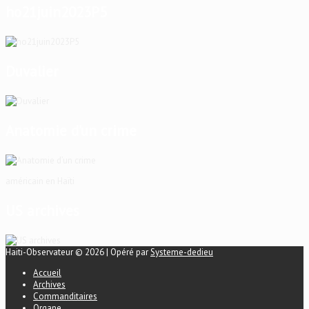
ho21juin2023P5
Duvalier
Anatomie d’un crime
américain en Haïti
US archives
Haiti-Observateur © 2026 | Opéré par
Systeme-dedieu
Accueil
Archives
Commanditaires
Organe