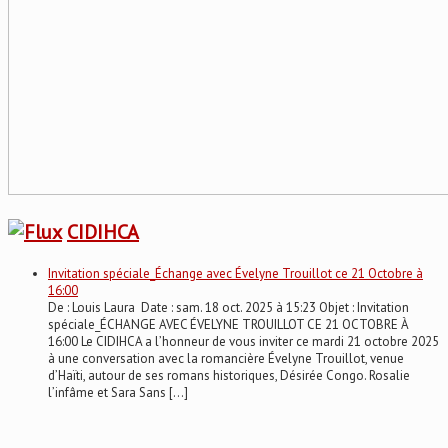
CIDIHCA
Invitation spéciale_Échange avec Évelyne Trouillot ce 21 Octobre à
16:00
De : Louis Laura Date : sam. 18 oct. 2025 à 15:23 Objet : Invitation
spéciale_ÉCHANGE AVEC ÉVELYNE TROUILLOT CE 21 OCTOBRE À
16:00 Le CIDIHCA a l’honneur de vous inviter ce mardi 21 octobre 2025
à une conversation avec la romancière Évelyne Trouillot, venue
d’Haïti, autour de ses romans historiques, Désirée Congo. Rosalie
l’infâme et Sara Sans […]