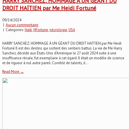
HARRY SANCHEZ: HOMMAGE À UN GÉANT DU
DROIT HAÏTIEN par Me Heidi Fortuné
09/14/2024
|
Aucun commentaire
| Categories:
Haïti
,
HFortune
,
nécrologie
,
USA
HARRY SANCHEZ: HOMMAGE À UN GÉANT DU DROIT HAÏTIEN par Me Heidi
Fortuné Il est des destins qui sortent des sentiers battus. La vie de Me Harry
Sanchez, décédé aux États-Unis d'Amérique le 27 août 2024 suite à une
insuffisance rénale, fut exemplaire à cet égard. Il était un modèle de science
et de rigueur à nul autre pareil. Comblé de talents, il...
Read More →