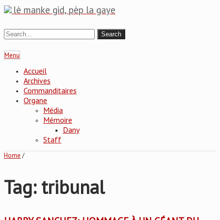
lè manke gid, pèp la gaye
Menu
Accueil
Archives
Commanditaires
Organe
Média
Mémoire
Dany
Staff
Home
/
Tag: tribunal