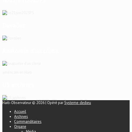
ho21juin2023P5
Duvalier
Anatomie d’un crime
américain en Haïti
US archives
Haiti-Observateur © 2026 | Opéré par
Systeme-dedieu
Accueil
Archives
Commanditaires
Organe
Média