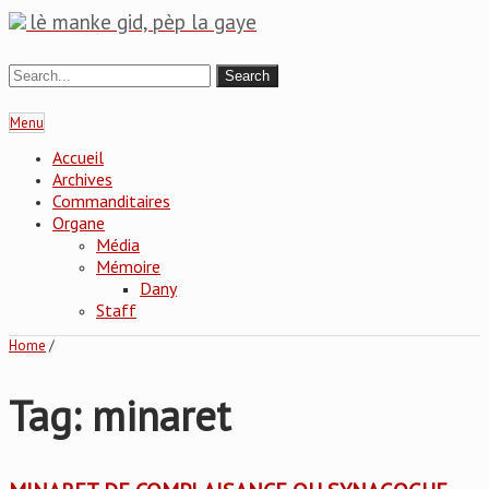
lè manke gid, pèp la gaye
Menu
Accueil
Archives
Commanditaires
Organe
Média
Mémoire
Dany
Staff
Home
/
Tag: minaret