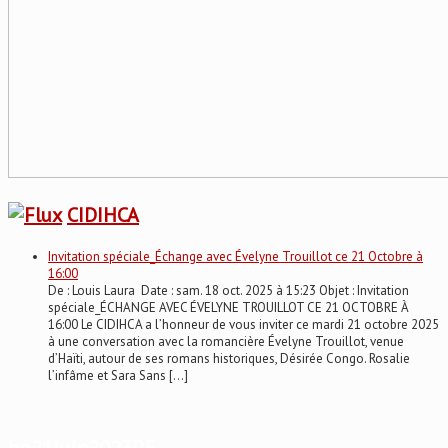
CIDIHCA
Invitation spéciale_Échange avec Évelyne Trouillot ce 21 Octobre à
16:00
De : Louis Laura Date : sam. 18 oct. 2025 à 15:23 Objet : Invitation
spéciale_ÉCHANGE AVEC ÉVELYNE TROUILLOT CE 21 OCTOBRE À
16:00 Le CIDIHCA a l’honneur de vous inviter ce mardi 21 octobre 2025
à une conversation avec la romancière Évelyne Trouillot, venue
d’Haïti, autour de ses romans historiques, Désirée Congo. Rosalie
l’infâme et Sara Sans […]