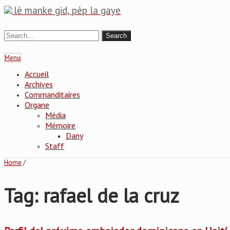
lè manke gid, pèp la gaye
Menu
Accueil
Archives
Commanditaires
Organe
Média
Mémoire
Dany
Staff
Home
/
Tag: rafael de la cruz