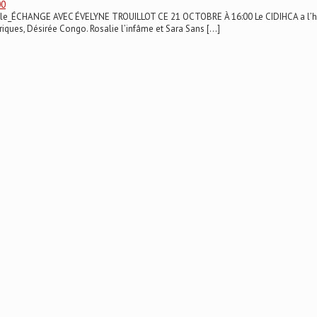
00
spéciale_ÉCHANGE AVEC ÉVELYNE TROUILLOT CE 21 OCTOBRE À 16:00 Le CIDIHCA a l’h
riques, Désirée Congo. Rosalie l’infâme et Sara Sans […]