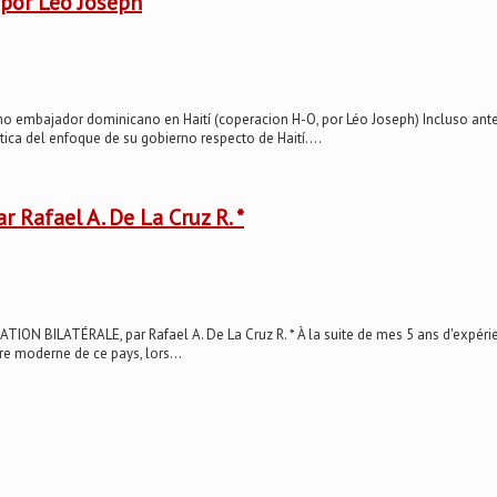
 por Léo Joseph
ajador dominicano en Haití (coperacion H-O, por Léo Joseph) Incluso antes 
tica del enfoque de su gobierno respecto de Haití....
 Rafael A. De La Cruz R. *
N BILATÉRALE, par Rafael A. De La Cruz R. * À la suite de mes 5 ans d'expérien
ire moderne de ce pays, lors...