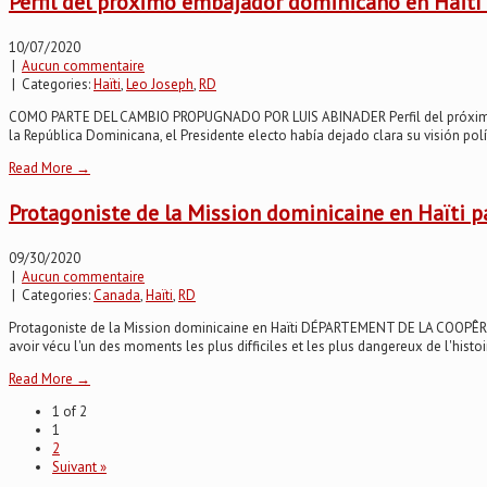
Perfil del próximo embajador dominicano en Haití
10/07/2020
|
Aucun commentaire
| Categories:
Haïti
,
Leo Joseph
,
RD
COMO PARTE DEL CAMBIO PROPUGNADO POR LUIS ABINADER Perfil del próximo emb
la República Dominicana, el Presidente electo había dejado clara su visión polí
Read More →
Protagoniste de la Mission dominicaine en Haïti par
09/30/2020
|
Aucun commentaire
| Categories:
Canada
,
Haïti
,
RD
Protagoniste de la Mission dominicaine en Haïti DÉPARTEMENT DE LA COOPÊRATIO
avoir vécu l'un des moments les plus difficiles et les plus dangereux de l'histo
Read More →
1 of 2
1
2
Suivant »