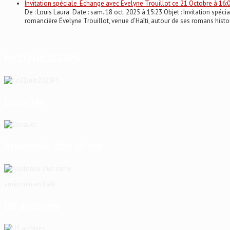
Invitation spéciale_Échange avec Évelyne Trouillot ce 21 Octobre à 16:
De : Louis Laura Date : sam. 18 oct. 2025 à 15:23 Objet : Invitation 
romancière Évelyne Trouillot, venue d’Haïti, autour de ses romans histo
ho21juin2023P5
Duvalier
Anatomie d’un crime
américain en Haïti
US archives