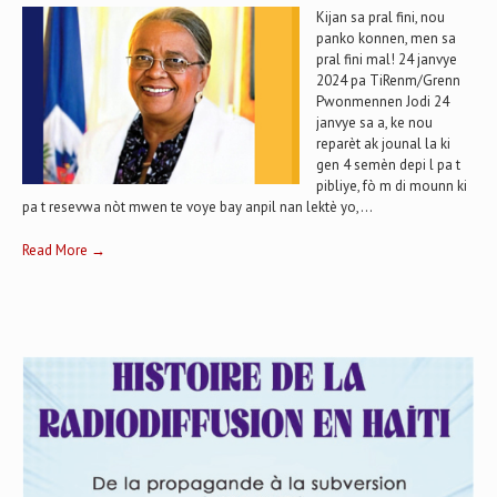
Kijan sa pral fini, nou
panko konnen, men sa
pral fini mal! 24 janvye
2024 pa TiRenm/Grenn
Pwonmennen Jodi 24
janvye sa a, ke nou
reparèt ak jounal la ki
gen 4 semèn depi l pa t
pibliye, fò m di mounn ki
pa t resevwa nòt mwen te voye bay anpil nan lektè yo,...
Read More →