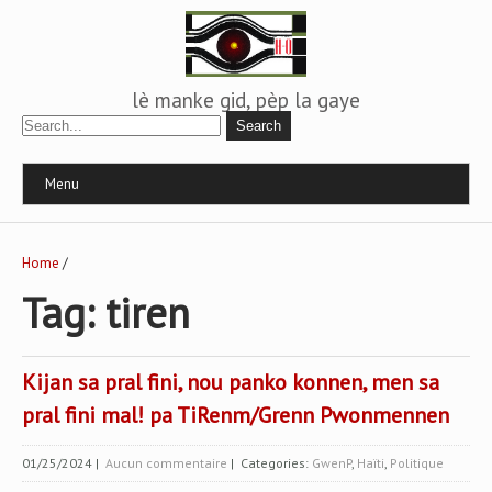
lè manke gid, pèp la gaye
Menu
Home
/
Tag: tiren
Kijan sa pral fini, nou panko konnen, men sa
pral fini mal! pa TiRenm/Grenn Pwonmennen
01/25/2024
|
Aucun commentaire
| Categories:
GwenP
,
Haïti
,
Politique