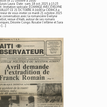
illot ce 21 Octobre à 16:00
 Louis Laura Date : sam. 18 oct. 2025 à 15:23
t : Invitation spéciale_ÉCHANGE AVEC ÉVELYNE
UILLOT CE 21 OCTOBRE À 16:00 Le CIDIHCA a
nneur de vous inviter ce mardi 21 octobre 2025
e conversation avec la romancière Évelyne
illot, venue d’Haïti, autour de ses romans
oriques, Désirée Congo. Rosalie l’infâme et Sara
s […]