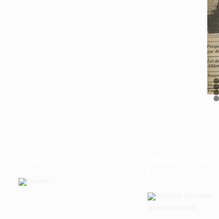
Duvalier
Anatomie d’un
crime
américain en Haïti