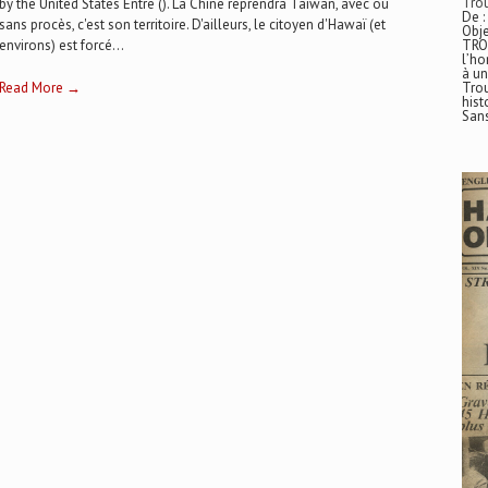
Trou
by the United States Entre (). La Chine reprendra Taiwan, avec ou
De :
sans procès, c'est son territoire. D'ailleurs, le citoyen d'Hawaï (et
Obje
environs) est forcé...
TRO
l’ho
à un
Read More →
Trou
hist
San